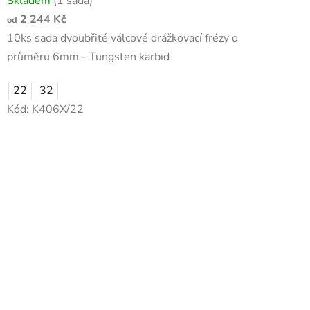
Skladem
(1 sada)
2 244 Kč
od
10ks sada dvoubřité válcové drážkovací frézy o
průměru 6mm - Tungsten karbid
22
32
Kód:
K406X/22