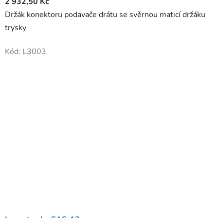
2 932,50 Kč
Držák konektoru podavače drátu se svěrnou maticí držáku
trysky
Kód:
L3003