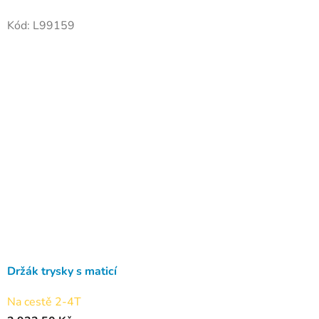
Kód:
L99159
Držák trysky s maticí
Na cestě 2-4T