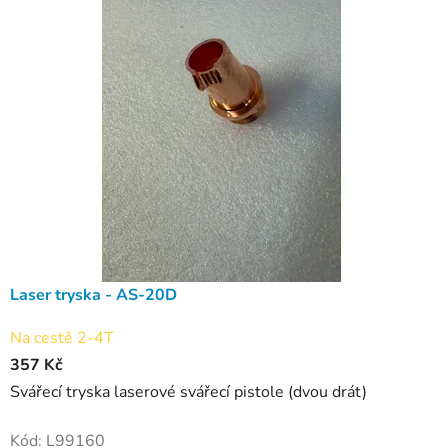
Laser tryska - AS-20D
Na cestě 2-4T
357 Kč
Svářecí tryska laserové svářecí pistole (dvou drát)
Kód:
L99160