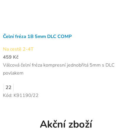
Čelní fréza 1B 5mm DLC COMP
Na cestě 2-4T
459 Kč
Válcová čelní fréza kompresní jednobřitá 5mm s DLC
povlakem
22
Kód:
K91190/22
Akční zboží