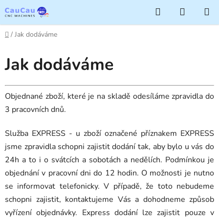
Přejít
Hledat
NÁKUP
na
KOŠÍK
obsah
Domů
/
Jak dodáváme
Jak dodáváme
Objednané zboží, které je na skladě odesíláme zpravidla do
3 pracovních dnů.
Služba EXPRESS - u zboží označené příznakem EXPRESS
jsme zpravidla schopni zajistit dodání tak, aby bylo u vás do
24h a to i o svátcích a sobotách a nedělích. Podmínkou je
objednání v pracovní dni do 12 hodin. O možnosti je nutno
se informovat telefonicky. V případě, že toto nebudeme
schopni zajistit, kontaktujeme Vás a dohodneme způsob
vyřízení objednávky.
Express dodání lze zajistit pouze v