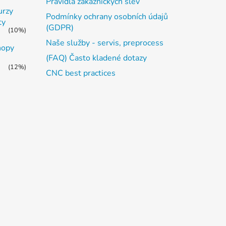
Pravidla zákaznických slev
urzy
Podmínky ochrany osobních údajů
ty
(GDPR)
(10%)
Naše služby - servis, preprocess
hopy
(FAQ) Často kladené dotazy
(12%)
CNC best practices