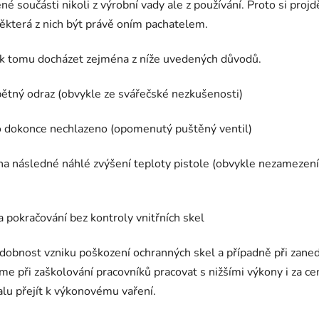
é součásti nikoli z výrobní vady ale z používání. Proto si proj
ěkterá z nich být právě oním pachatelem.
e k tomu docházet zejména z níže uvedených důvodů.
pětný odraz (obvykle ze svářečské nezkušenosti)
 dokonce nechlazeno (opomenutý puštěný ventil)
ní na následné náhlé zvýšení teploty pistole (obvykle nezamez
a pokračování bez kontroly vnitřních skel
dobnost vzniku poškození ochranných skel a případně při zaned
 při zaškolování pracovníků pracovat s nižšími výkony i za cen
lu přejít k výkonovému vaření.