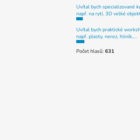
Uvítal bych specializované k
např. na rytí, 3D velké objek
Uvítal bych praktické works
např. plasty, nerez, hliník,...
Počet hlasů:
631