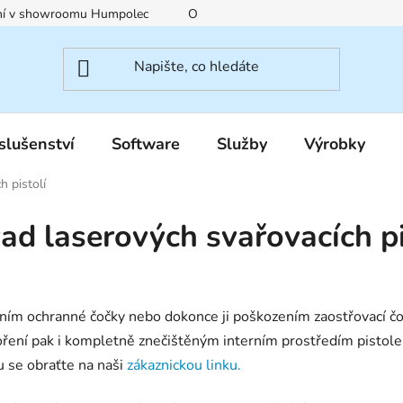
ení v showroomu Humpolec
O nás
Obchodní podmínky
slušenství
Software
Služby
Výrobky
h pistolí
vad laserových svařovacích pi
ením ochranné čočky nebo dokonce ji poškozením zaostřovací čo
oření pak i kompletně znečištěným interním prostředím pistol
u se obraťte na naši
zákaznickou linku.