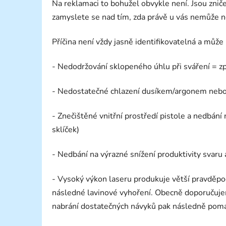
Na reklamaci to bohužel obvykle není. Jsou zničen
zamyslete se nad tím, zda právě u vás nemůže n
Příčina není vždy jasně identifikovatelná a můž
- Nedodržování sklopeného úhlu při sváření = z
- Nedostatečné chlazení dusíkem/argonem nebo
- Znečištěné vnitřní prostředí pistole a nedbá
sklíček)
- Nedbání na výrazné snížení produktivity svaru 
- Vysoký výkon laseru produkuje větší pravděpo
následné lavinové vyhoření. Obecně doporučujeme
nabrání dostatečných návyků pak následně poma