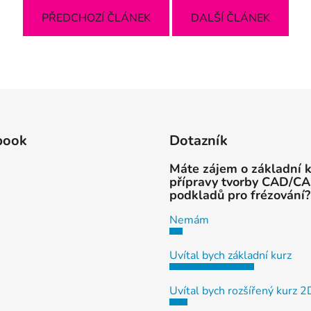
PŘEDCHOZÍ ČLÁNEK
DALŠÍ ČLÁNEK
book
Dotazník
Máte zájem o základní 
přípravy tvorby CAD/C
podkladů pro frézování?
Nemám
Uvítal bych základní kurz
Uvítal bych rozšířený kurz 