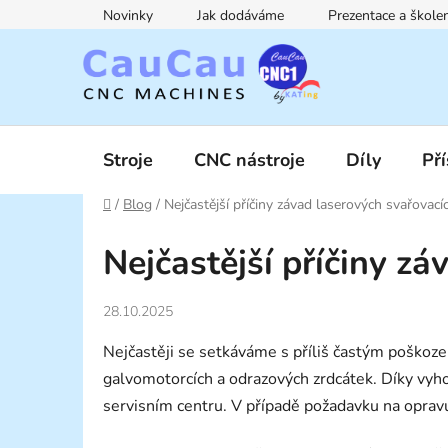
Přejít
Novinky
Jak dodáváme
Prezentace a škol
na
obsah
Stroje
CNC nástroje
Díly
Pří
Domů
/
Blog
/
Nejčastější příčiny závad laserových svařovacíc
Nejčastější příčiny zá
28.10.2025
Nejčastěji se setkáváme s příliš častým poškoz
galvomotorcích a odrazových zrdcátek. Díky vyh
servisním centru. V případě požadavku na oprav