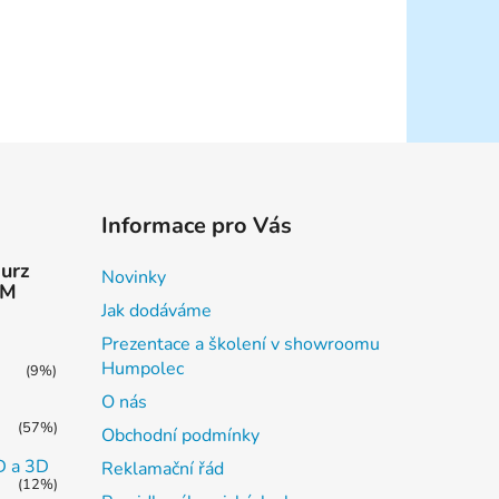
Informace pro Vás
kurz
Novinky
AM
Jak dodáváme
Prezentace a školení v showroomu
Humpolec
(9%)
O nás
(57%)
Obchodní podmínky
2D a 3D
Reklamační řád
(12%)