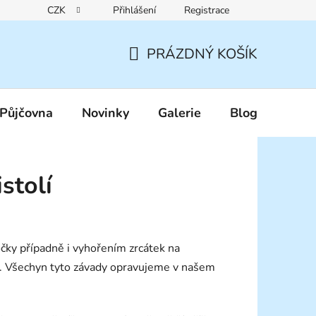
CZK
Přihlášení
Registrace
Reklamační řád
Pravidla zákaznických slev
Podmínky ochr
PRÁZDNÝ KOŠÍK
NÁKUPNÍ
KOŠÍK
Půjčovna
Novinky
Galerie
Blog
stolí
čky případně i vyhořením zrcátek na
e. Všechyn tyto závady opravujeme v našem