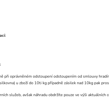
ací:
:
ně při oprávněném odstoupení odstoupením od smlouvy hradíme
ilkovna) u zboží do 10ti kg případně zásilek nad 10kg pak pro
ýrních služeb, avšak náhradu obdržíte pouze ve výši aktuálníc