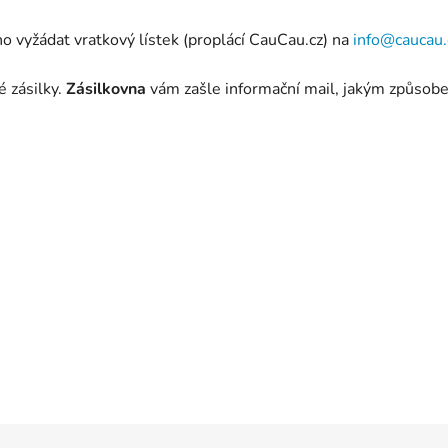
 vyžádat vratkový lístek (proplácí CauCau.cz) na
info@caucau.
é zásilky.
Zásilkovna
vám zašle informační mail, jakým způsob