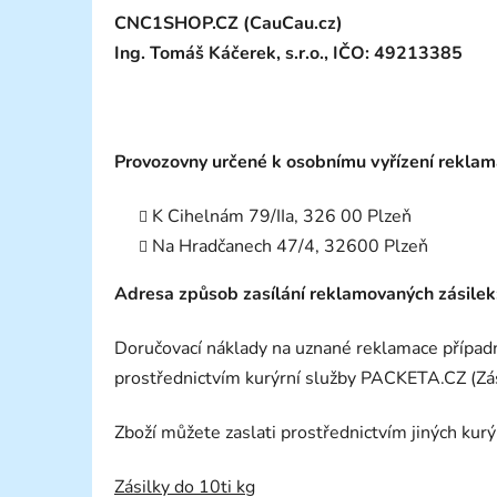
CNC1SHOP.CZ (CauCau.cz)
Ing. Tomáš Káčerek, s.r.o., IČO: 49213385
Provozovny určené k osobnímu vyřízení reklam
K Cihelnám 79/IIa, 326 00 Plzeň
Na Hradčanech 47/4, 32600 Plzeň
Adresa způsob zasílání reklamovaných zásilek
Doručovací náklady na uznané reklamace případ
prostřednictvím kurýrní služby PACKETA.CZ (Zás
Zboží můžete zaslati prostřednictvím jiných kur
Zásilky do 10ti kg