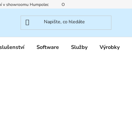
ení v showroomu Humpolec
O nás
Obchodní podmínky
slušenství
Software
Služby
Výrobky