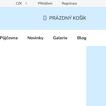
CZK
Přihlášení
Registrace
Reklamační řád
Pravidla zákaznických slev
Podmínky ochr
PRÁZDNÝ KOŠÍK
NÁKUPNÍ
KOŠÍK
Půjčovna
Novinky
Galerie
Blog