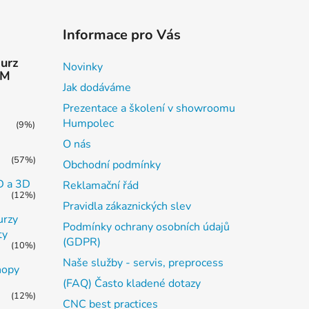
Informace pro Vás
kurz
Novinky
AM
Jak dodáváme
Prezentace a školení v showroomu
Humpolec
(9%)
O nás
(57%)
Obchodní podmínky
2D a 3D
Reklamační řád
(12%)
Pravidla zákaznických slev
urzy
Podmínky ochrany osobních údajů
ty
(GDPR)
(10%)
Naše služby - servis, preprocess
hopy
(FAQ) Často kladené dotazy
(12%)
CNC best practices