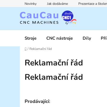
Přejít
Novinky
Jak dodáváme
Prezentace a škol
na
obsah
Stroje
CNC nástroje
Díly
Pří
Domů
/
Reklamační řád
Reklamační řád
Reklamační řád
Prodávající: