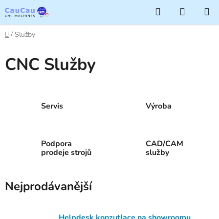
Přejít
Hledat
NÁKUP
na
KOŠÍK
obsah
Domů
/
Služby
CNC Služby
Servis
Výroba
Podpora
CAD/CAM
prodeje strojů
služby
Nejprodávanější
Helpdesk konzutlace na showroomu