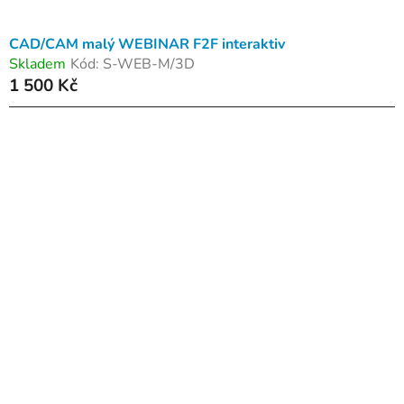
t
ů
CAD/CAM malý WEBINAR F2F interaktiv
Skladem
Kód:
S-WEB-M/3D
1 500 Kč