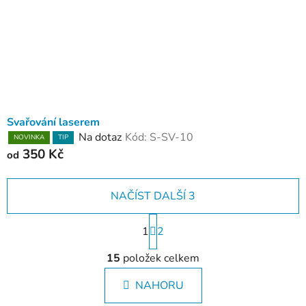
Svařování laserem
Na dotaz
Kód:
S-SV-10
NOVINKA
TIP
350 Kč
od
NAČÍST DALŠÍ 3
S
1
t
2
r
O
á
15
položek celkem
v
n
l
k
NAHORU
á
o