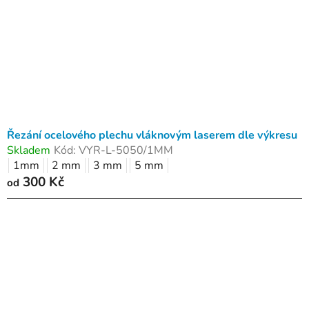
Řezání ocelového plechu vláknovým laserem dle výkresu
Skladem
Kód:
VYR-L-5050/1MM
1mm
2 mm
3 mm
5 mm
300 Kč
od