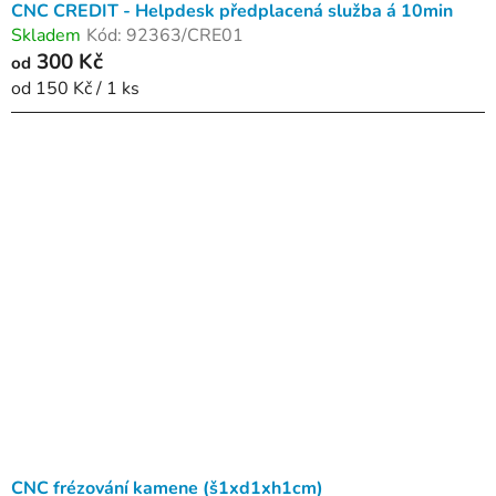
CNC CREDIT - Helpdesk předplacená služba á 10min
Skladem
Kód:
92363/CRE01
300 Kč
od
Měrná
od 150 Kč / 1 ks
cena:
CNC frézování kamene (š1xd1xh1cm)