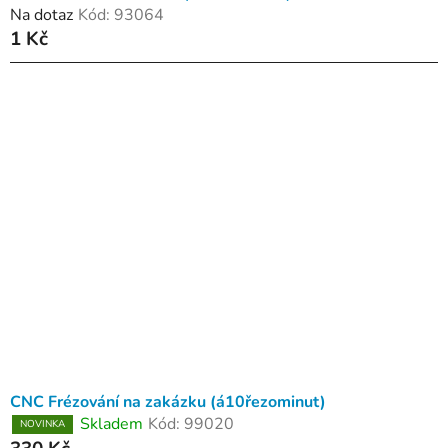
Na dotaz
Kód:
93064
1 Kč
CNC Frézování na zakázku (á10řezominut)
Skladem
Kód:
99020
NOVINKA