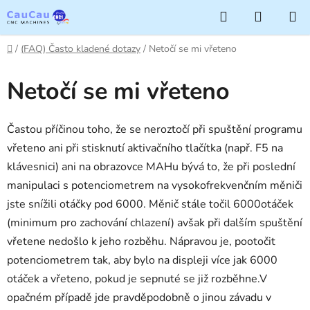
Přejít
Hledat
NÁKUP
na
KOŠÍK
obsah
Domů
/
(FAQ) Často kladené dotazy
/
Netočí se mi vřeteno
Netočí se mi vřeteno
Častou příčinou toho, že se neroztočí při spuštění programu
vřeteno ani při stisknutí aktivačního tlačítka (např. F5 na
klávesnici) ani na obrazovce MAHu bývá to, že při poslední
manipulaci s potenciometrem na vysokofrekvenčním měniči
jste snížili otáčky pod 6000. Měnič stále točil 6000otáček
(minimum pro zachování chlazení) avšak při dalším spuštění
vřetene nedošlo k jeho rozběhu. Nápravou je, pootočit
potenciometrem tak, aby bylo na displeji více jak 6000
otáček a vřeteno, pokud je sepnuté se již rozběhne.V
opačném případě jde pravděpodobně o jinou závadu v