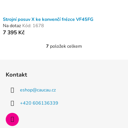
Strojní posuv X ke konvenčí frézce VF45FG
Na dotaz
Kód:
1678
7 395 Kč
7
položek celkem
O
v
l
Z
á
á
d
Kontakt
p
a
a
c
eshop
@
caucau.cz
t
í
p
í
+420 606136339
r
v
k
y