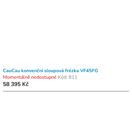
CauCau konvenční sloupová frézka VF45FG
Momentálně nedostupné
Kód:
811
58 395 Kč