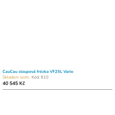
p
o
i
d
s
u
p
k
r
t
o
ů
d
u
k
t
ů
CauCau sloupová frézka VF25L Vario
Skladem centr.
Kód:
810
40 545 Kč