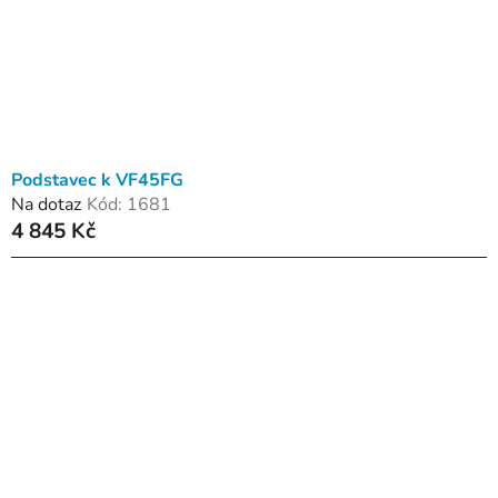
Podstavec k VF45FG
Na dotaz
Kód:
1681
4 845 Kč