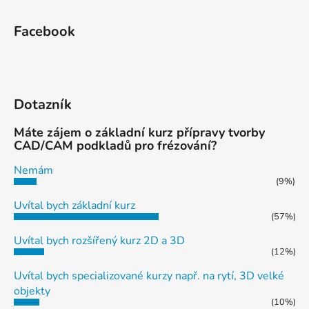
v
ý
Facebook
p
i
s
u
Dotazník
Máte zájem o základní kurz přípravy tvorby
CAD/CAM podkladů pro frézování?
Nemám
(9%)
Uvítal bych základní kurz
(57%)
Uvítal bych rozšířený kurz 2D a 3D
(12%)
Uvítal bych specializované kurzy např. na rytí, 3D velké
objekty
(10%)