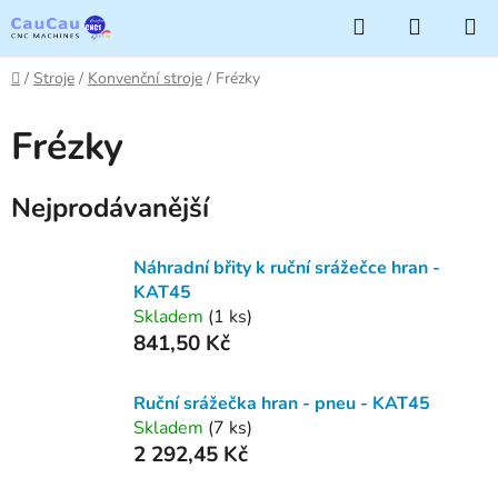
Přejít
Hledat
NÁKUP
na
KOŠÍK
obsah
Domů
/
Stroje
/
Konvenční stroje
/
Frézky
Frézky
Nejprodávanější
Náhradní břity k ruční srážečce hran -
KAT45
Skladem
(1 ks)
841,50 Kč
Ruční srážečka hran - pneu - KAT45
Skladem
(7 ks)
2 292,45 Kč