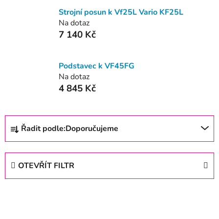
Strojní posun k Vf25L Vario KF25L
Na dotaz
7 140 Kč
Podstavec k VF45FG
Na dotaz
4 845 Kč
Ř
Řadit podle:
Doporučujeme
a
z
e
OTEVŘÍT FILTR
n
í
V
p
ý
r