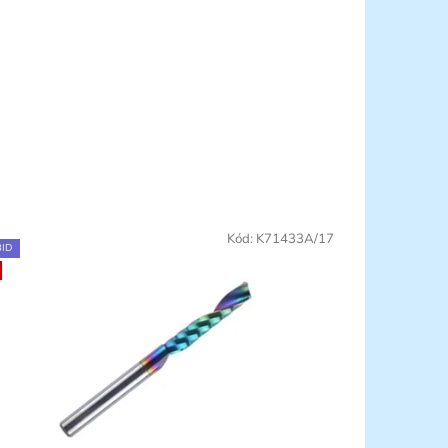
Kód:
K71433A/17
ID