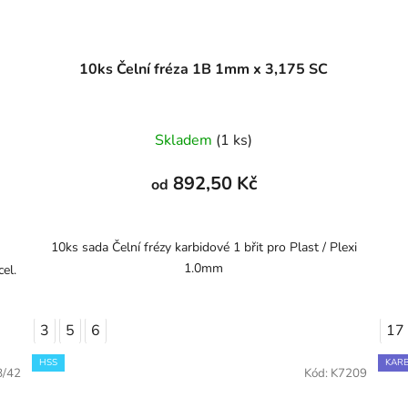
10ks Čelní fréza 1B 1mm x 3,175 SC
Skladem
(1 ks)
892,50 Kč
od
10ks sada Čelní frézy karbidové 1 břit pro Plast / Plexi
1.0mm
cel.
3
5
6
17
HSS
KARB
8/42
Kód:
K7209