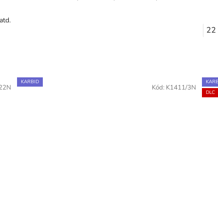
atd.
22
KARBID
KARB
22N
Kód:
K1411/3N
DLC