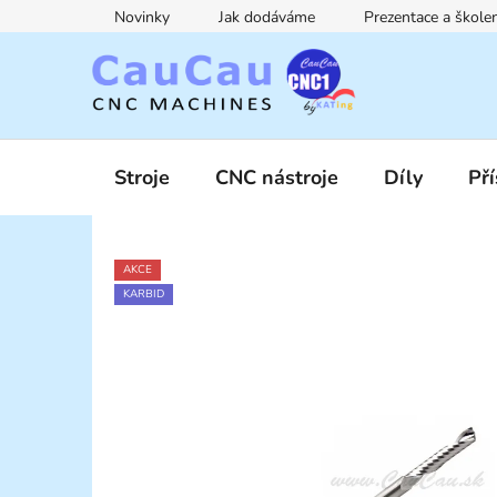
Přejít
Novinky
Jak dodáváme
Prezentace a škol
na
obsah
Stroje
CNC nástroje
Díly
Pří
AKCE
KARBID