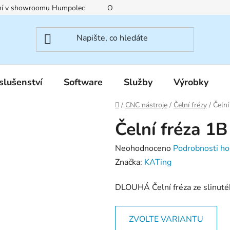
ení v showroomu Humpolec
O nás
Obchodní podmínky
slušenství
Software
Služby
Výrobky
Domů
/
CNC nástroje
/
Čelní frézy
/
Čeln
Čelní fréza 1
Průměrné
Neohodnoceno
Podrobnosti ho
hodnocení
Značka:
KATing
produktu
DLOUHÁ Čelní fréza ze slinuté
je
0,0
z
ZVOLTE VARIANTU