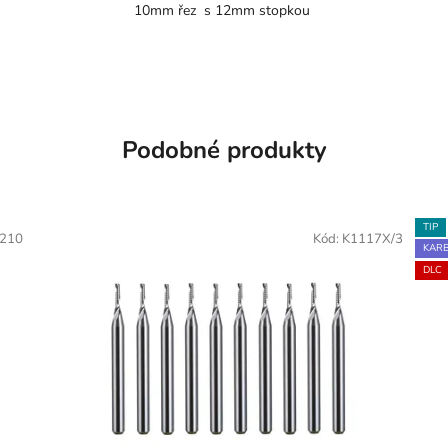
10mm řez s 12mm stopkou
Podobné produkty
TIP
210
Kód:
K1117X/3
KARB
DLC