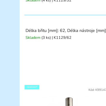
Skladem
(4 ks)
| K1129/32
Délka břitu [mm]: 62, Délka nástroje [mm
Skladem
(3 ks)
| K1129/62
DIAMANT
Kód:
K9914