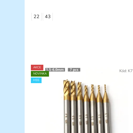
22
43
AKCE
Kód:
K7
NOVINKA
HSS