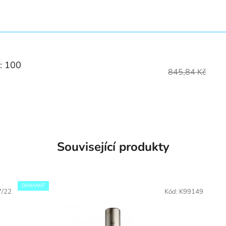
]: 100
845,84 Kč
Související produkty
DIAMANT
7/22
Kód:
K99149