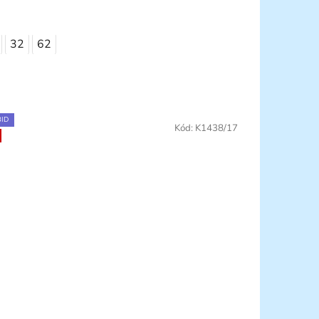
32
62
ID
Kód:
K1438/17