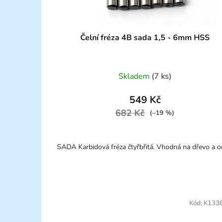
Čelní fréza 4B sada 1,5 - 6mm HSS
Skladem
(7 ks)
549 Kč
682 Kč
(–19 %)
SADA Karbidová fréza čtyřbřitá. Vhodná na dřevo a o
Kód:
K133