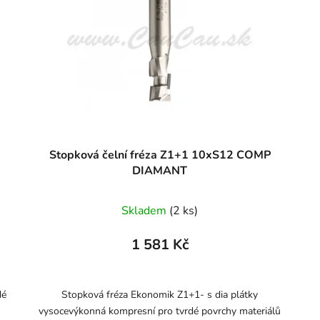
Stopková čelní fréza Z1+1 10xS12 COMP
DIAMANT
Skladem
(2 ks)
1 581 Kč
dé
Stopková fréza Ekonomik Z1+1- s dia plátky
vysocevýkonná kompresní pro tvrdé povrchy materiálů