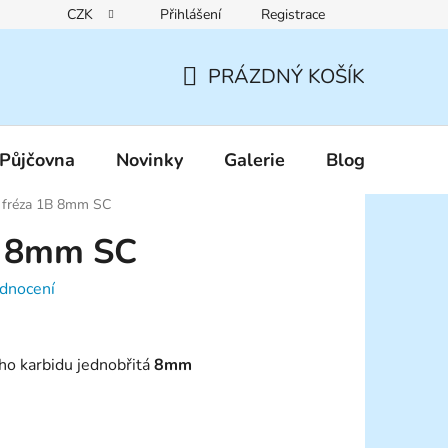
CZK
Přihlášení
Registrace
Reklamační řád
Pravidla zákaznických slev
Podmínky ochr
PRÁZDNÝ KOŠÍK
NÁKUPNÍ
KOŠÍK
Půjčovna
Novinky
Galerie
Blog
í fréza 1B 8mm SC
B 8mm SC
dnocení
ho karbidu jednobřitá
8mm