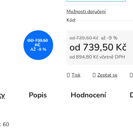
5
hvězdiček.
Možnosti doručení
Kód:
od 739,50 Kč
až –9 %
OD 739,50
od
739,50 Kč
KČ
AŽ –9 %
od
894,80 Kč
včetně DPH
Měrná cena:
Tisk
Zeptat se
ty
Popis
Hodnocení
: 60