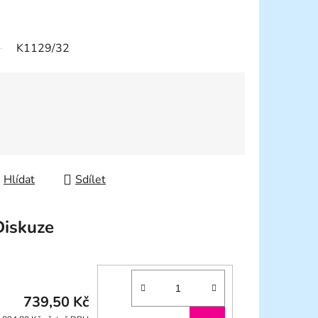
K1129/32
Hlídat
Sdílet
Diskuze
739,50 Kč