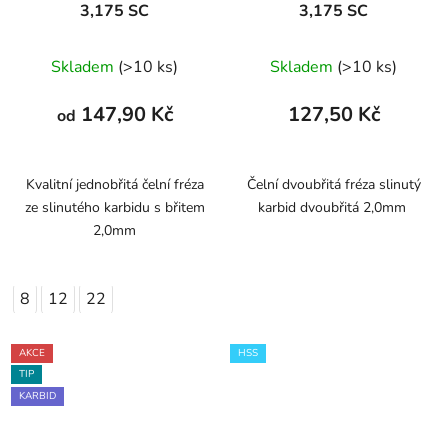
3,175 SC
3,175 SC
Skladem
(>10 ks)
Skladem
(>10 ks)
147,90 Kč
127,50 Kč
od
Kvalitní jednobřitá čelní fréza
Čelní dvoubřitá fréza slinutý
ze slinutého karbidu s břitem
karbid dvoubřitá 2,0mm
2,0mm
8
12
22
AKCE
HSS
TIP
KARBID