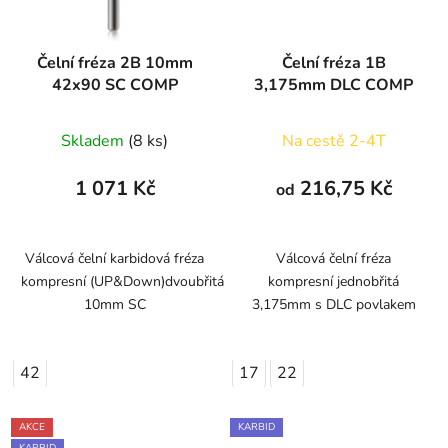
Čelní fréza 2B 10mm
Čelní fréza 1B
42x90 SC COMP
3,175mm DLC COMP
Skladem
(8 ks)
Na cestě 2-4T
1 071 Kč
216,75 Kč
od
Válcová čelní karbidová fréza
Válcová čelní fréza
kompresní (UP&Down)dvoubřitá
kompresní jednobřitá
10mm SC
3,175mm s DLC povlakem
42
17
22
AKCE
KARBID