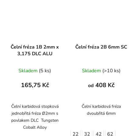
Čelní fréza 1B 2mm x
Čelní fréza 2B 6mm SC
3,175 DLC ALU
Skladem
(5 ks)
Skladem
(>10 ks)
165,75 Kč
408 Kč
od
Čelní karbidová stopková
Čelní karbidová fréza
jednobřitá fréza Ø2mm s
dvoubřitá 6mm
povlakem DLC Tungsten
Cobalt Alloy
22
32
42
62