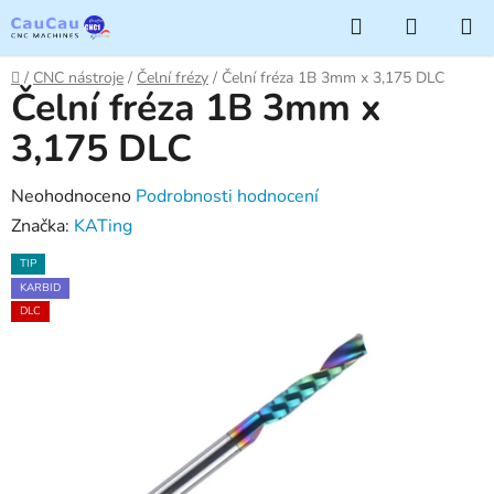
Přejít
Hledat
NÁKUP
na
KOŠÍK
obsah
Domů
/
CNC nástroje
/
Čelní frézy
/
Čelní fréza 1B 3mm x 3,175 DLC
Čelní fréza 1B 3mm x
3,175 DLC
Průměrné
Neohodnoceno
Podrobnosti hodnocení
hodnocení
Značka:
KATing
produktu
TIP
je
KARBID
0,0
DLC
z
5
hvězdiček.