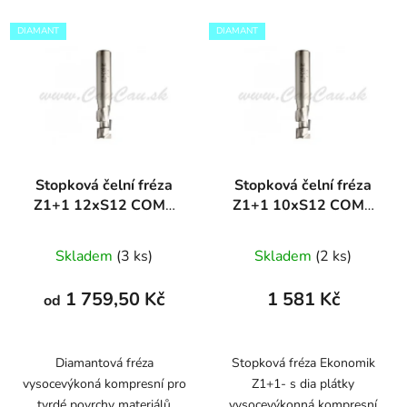
DIAMANT
DIAMANT
Stopková čelní fréza
Stopková čelní fréza
Z1+1 12xS12 COMP
Z1+1 10xS12 COMP
DIAMANT
DIAMANT
Skladem
(3 ks)
Skladem
(2 ks)
1 759,50 Kč
1 581 Kč
od
Diamantová fréza
Stopková fréza Ekonomik
vysocevýkoná kompresní pro
Z1+1- s dia plátky
tvrdé povrchy materiálů
vysocevýkonná kompresní