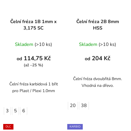
Čelní fréza 1B 1mm x
Čelní fréza 2B 8mm
3,175 SC
HSS
Průměrné
Skladem
(>10 ks)
Skladem
(>10 ks)
hodnocení
produktu
114,75 Kč
204 Kč
od
od
je
(až –25 %)
1,0
z
Čelní fréza dvoubřitá 8mm.
Čelní fréza karbidová 1 břit
Vhodná na dřevo.
5
pro Plast / Plexi 1.0mm
hvězdiček.
20
38
3
5
6
DLC
KARBID