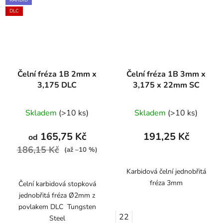
KARBID
DLC
Čelní fréza 1B 2mm x
Čelní fréza 1B 3mm x
3,175 DLC
3,175 x 22mm SC
Skladem
(>10 ks)
Skladem
(>10 ks)
165,75 Kč
191,25 Kč
od
186,15 Kč
(až –10 %)
Karbidová čelní jednobřitá
fréza 3mm
Čelní karbidová stopková
jednobřitá fréza Ø2mm z
povlakem DLC Tungsten
22
Steel