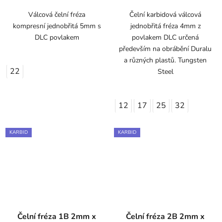
Válcová čelní fréza
Čelní karbidová válcová
kompresní jednobřitá 5mm s
jednobřitá fréza 4mm z
DLC povlakem
povlakem DLC určená
především na obrábění Duralu
a různých plastů. Tungsten
22
Steel
12
17
25
32
KARBID
KARBID
Čelní fréza 1B 2mm x
Čelní fréza 2B 2mm x