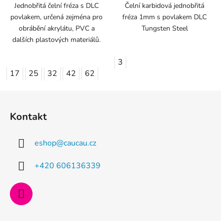
Jednobřitá čelní fréza s DLC
Čelní karbidová jednobřitá
povlakem, určená zejména pro
fréza 1mm s povlakem DLC
obrábění akrylátu, PVC a
Tungsten Steel
dalších plastových materiálů.
3
17
25
32
42
62
Z
á
Kontakt
p
a
eshop
@
caucau.cz
t
í
+420 606136339