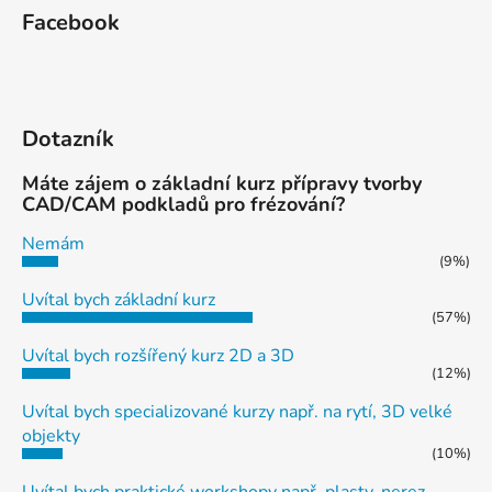
Facebook
Dotazník
Máte zájem o základní kurz přípravy tvorby
CAD/CAM podkladů pro frézování?
Nemám
(9%)
Uvítal bych základní kurz
(57%)
Uvítal bych rozšířený kurz 2D a 3D
(12%)
Uvítal bych specializované kurzy např. na rytí, 3D velké
objekty
(10%)
Uvítal bych praktické workshopy např. plasty, nerez,