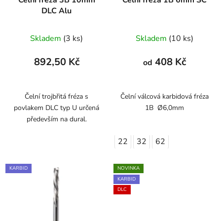
Čelní fréza 3B 10mm
Čelní fréza 1B 6mm SC
DLC Alu
Skladem
(3 ks)
Skladem
(10 ks)
892,50 Kč
408 Kč
od
Čelní trojbřitá fréza s
Čelní válcová karbidová fréza
povlakem DLC typ U určená
1B Ø6,0mm
především na dural.
22
32
62
KARBID
NOVINKA
KARBID
DLC