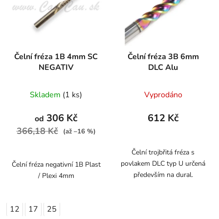
Čelní fréza 1B 4mm SC
Čelní fréza 3B 6mm
NEGATIV
DLC Alu
Skladem
(1 ks)
Vyprodáno
306 Kč
612 Kč
od
366,18 Kč
(až –16 %)
Čelní trojbřitá fréza s
povlakem DLC typ U určená
Čelní fréza negativní 1B Plast
především na dural.
/ Plexi 4mm
12
17
25