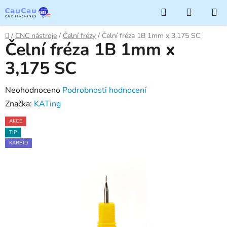
Přejít
Hledat
NÁKUP
na
KOŠÍK
obsah
Domů
/
CNC nástroje
/
Čelní frézy
/
Čelní fréza 1B 1mm x 3,175 SC
Čelní fréza 1B 1mm x
3,175 SC
Průměrné
Neohodnoceno
Podrobnosti hodnocení
hodnocení
Značka:
KATing
produktu
AKCE
je
TIP
0,0
KARBID
z
5
hvězdiček.