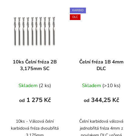
KARBID
DLC
10ks Čelní fréza 2B
Čelní fréza 1B 4mm
3,175mm SC
DLC
Skladem
(2 ks)
Skladem
(>10 ks)
1 275 Kč
344,25 Kč
od
od
10ks - Válcová čelní
Čelní karbidová válcová
karbidová fréza dvoubřitá
jednobřitá fréza 4mm z
3,175mm
povlakem DLC určená