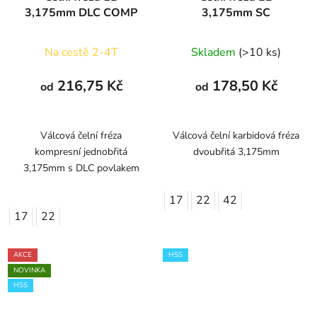
3,175mm DLC COMP
3,175mm SC
Na cestě 2-4T
Skladem
(>10 ks)
216,75 Kč
178,50 Kč
od
od
Válcová čelní fréza
Válcová čelní karbidová fréza
kompresní jednobřitá
dvoubřitá 3,175mm
3,175mm s DLC povlakem
17
22
42
17
22
AKCE
HSS
NOVINKA
HSS