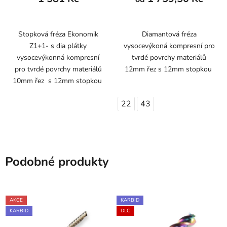
Stopková fréza Ekonomik
Diamantová fréza
Z1+1- s dia plátky
vysocevýkoná kompresní pro
vysocevýkonná kompresní
tvrdé povrchy materiálů
pro tvrdé povrchy materiálů
12mm řez s 12mm stopkou
10mm řez s 12mm stopkou
22
43
Podobné produkty
AKCE
KARBID
KARBID
DLC