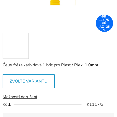
OD
114,75
KČ
AŽ –25
%
Čelní fréza karbidová 1 břit pro Plast / Plexi
1.0mm
ZVOLTE VARIANTU
Možnosti doručení
Kód:
K1117/3