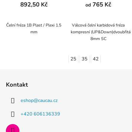
892,50 Kč
765 Kč
od
Čelní fréza 1B Plast / Plexi 1.5
Válcová čelní karbidová fréza
mm
kompresní (UP&Down)dvoubřitá
8mm SC
25
35
42
Z
á
Kontakt
p
a
eshop
@
caucau.cz
t
í
+420 606136339