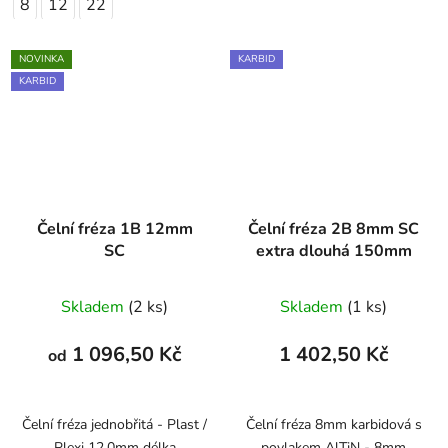
8
12
22
NOVINKA
KARBID
KARBID
Čelní fréza 1B 12mm
Čelní fréza 2B 8mm SC
SC
extra dlouhá 150mm
Skladem
(2 ks)
Skladem
(1 ks)
1 096,50 Kč
1 402,50 Kč
od
Čelní fréza jednobřitá - Plast /
Čelní fréza 8mm karbidová s
Plexi 12,0mm délka
povlakem AlTiN - 8mm