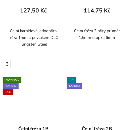
127,50 Kč
114,75 Kč
Čelní karbidová jednobřitá
Čelní fréza 2 břity průměr
fréza 1mm s povlakem DLC
1,5mm stopka 6mm
Tungsten Steel
3
NOVINKA
TIP
KARBID
KARBID
DLC
Čelní fréza 1B
Čelní fréza 2B