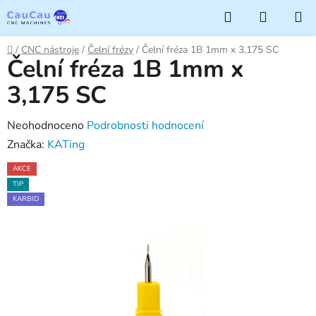
Přejít
Hledat
NÁKUP
na
KOŠÍK
obsah
Domů
/
CNC nástroje
/
Čelní frézy
/
Čelní fréza 1B 1mm x 3,175 SC
Čelní fréza 1B 1mm x
3,175 SC
Průměrné
Neohodnoceno
Podrobnosti hodnocení
hodnocení
Značka:
KATing
produktu
AKCE
je
TIP
0,0
KARBID
z
5
hvězdiček.