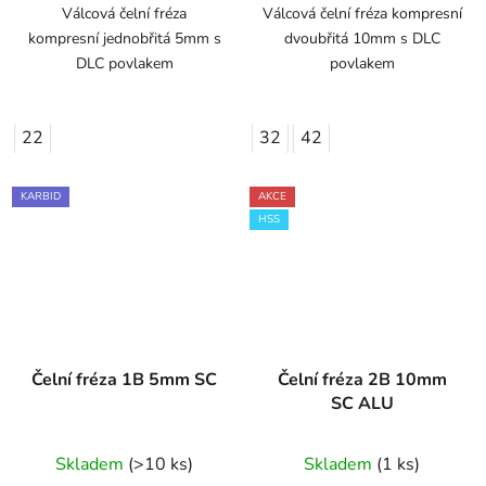
Válcová čelní fréza
Válcová čelní fréza kompresní
kompresní jednobřitá 5mm s
dvoubřitá 10mm s DLC
DLC povlakem
povlakem
22
32
42
KARBID
AKCE
HSS
Čelní fréza 1B 5mm SC
Čelní fréza 2B 10mm
SC ALU
Skladem
(>10 ks)
Skladem
(1 ks)