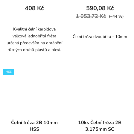
408 Kč
590,08 Kč
1 053,72 Kč
(–44 %)
Kvalitní čelní karbidová
válcová jednobřitá fréza
Čelní fréza dvoubřitá - 10mm
určená především na obrábění
různých druhů plastů a plexi.
HSS
Čelní fréza 2B 10mm
10ks Čelní fréza 2B
HSS
3,175mm SC