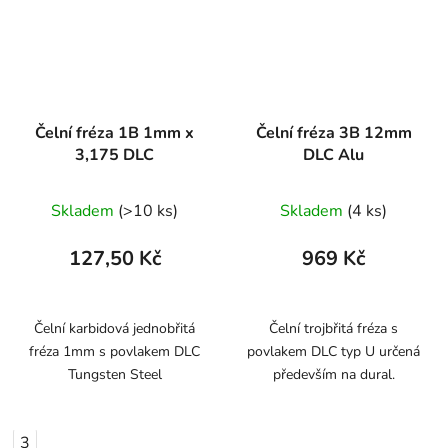
Čelní fréza 1B 1mm x
Čelní fréza 3B 12mm
3,175 DLC
DLC Alu
Skladem
(>10 ks)
Skladem
(4 ks)
127,50 Kč
969 Kč
Čelní karbidová jednobřitá
Čelní trojbřitá fréza s
fréza 1mm s povlakem DLC
povlakem DLC typ U určená
Tungsten Steel
především na dural.
3