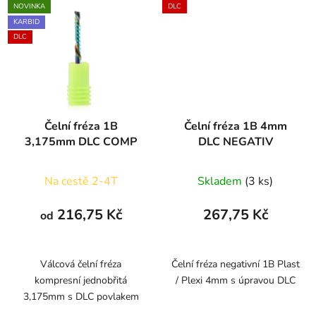
NOVINKA
DLC
KARBID
DLC
Čelní fréza 1B
Čelní fréza 1B 4mm
3,175mm DLC COMP
DLC NEGATIV
Na cestě 2-4T
Skladem
(3 ks)
216,75 Kč
267,75 Kč
od
Válcová čelní fréza
Čelní fréza negativní 1B Plast
kompresní jednobřitá
/ Plexi 4mm s úpravou DLC
3,175mm s DLC povlakem