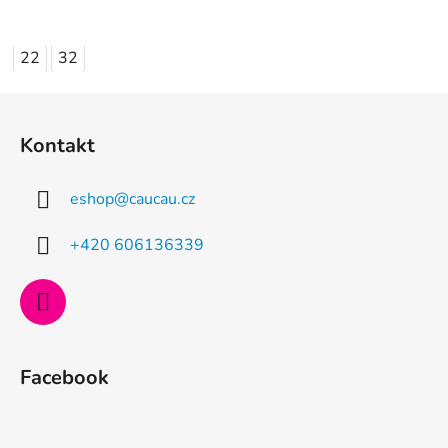
22
32
Z
á
Kontakt
p
a
eshop
@
caucau.cz
t
í
+420 606136339
Facebook