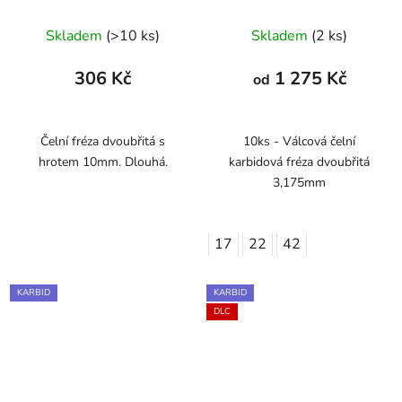
Skladem
(>10 ks)
Skladem
(2 ks)
306 Kč
1 275 Kč
od
Čelní fréza dvoubřitá s
10ks - Válcová čelní
hrotem 10mm. Dlouhá.
karbidová fréza dvoubřitá
3,175mm
17
22
42
KARBID
KARBID
DLC