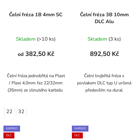
Čelní fréza 1B 4mm SC
Čelní fréza 3B 10mm
DLC Alu
Skladem
(>10 ks)
Skladem
(3 ks)
382,50 Kč
892,50 Kč
od
Čelní fréza jednobřitá na Plast
Čelní trojbřitá fréza s
/ Plexi 4,0mm řez 22/32mm
povlakem DLC typ U určená
(35mm) ze slinutého karbidu
především na dural.
22
32
KARBID
KARBID
DLC
DLC