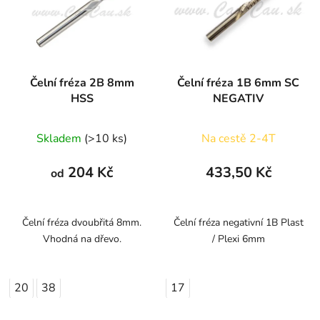
Čelní fréza 2B 8mm
Čelní fréza 1B 6mm SC
HSS
NEGATIV
Průměrné
Skladem
(>10 ks)
Na cestě 2-4T
hodnocení
produktu
204 Kč
433,50 Kč
od
je
1,0
z
Čelní fréza dvoubřitá 8mm.
Čelní fréza negativní 1B Plast
Vhodná na dřevo.
/ Plexi 6mm
5
hvězdiček.
20
38
17