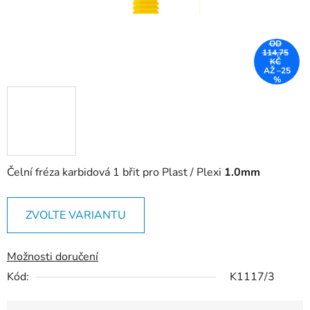
OD
114,75
KČ
AŽ –25
%
Čelní fréza karbidová 1 břit pro Plast / Plexi
1.0mm
ZVOLTE VARIANTU
Možnosti doručení
Kód:
K1117/3