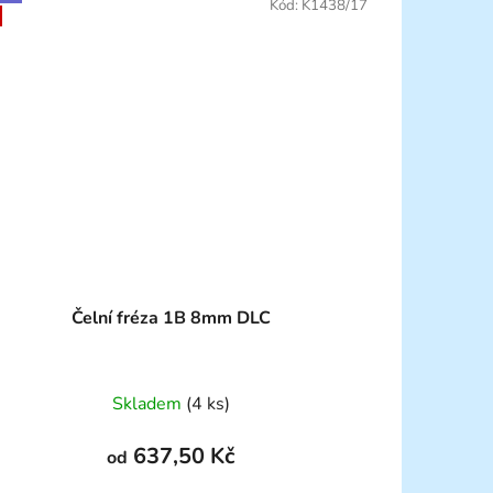
Kód:
K1438/17
Čelní fréza 1B 8mm DLC
Skladem
(4 ks)
637,50 Kč
od