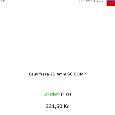
201
Kód:
K93181/22
DLC
Čelní fréza 2B 4mm SC COMP
Skladem
(7 ks)
331,50 Kč