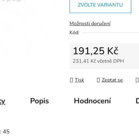
z
ZVOLTE VARIANTU
5
hvězdiček.
Možnosti doručení
Kód:
191,25 Kč
231,41 Kč včetně DPH
Měrná cena:
Tisk
Zeptat se
ty
Popis
Hodnocení
: 45