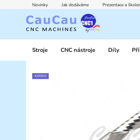
Přejít
Novinky
Jak dodáváme
Prezentace a škol
na
obsah
Stroje
CNC nástroje
Díly
Pří
KARBID