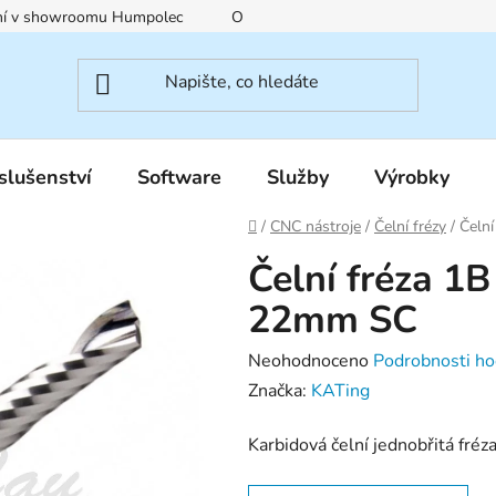
ení v showroomu Humpolec
O nás
Obchodní podmínky
slušenství
Software
Služby
Výrobky
Domů
/
CNC nástroje
/
Čelní frézy
/
Čeln
Čelní fréza 1
22mm SC
Průměrné
Neohodnoceno
Podrobnosti ho
hodnocení
Značka:
KATing
produktu
Karbidová čelní jednobřitá fréz
je
0,0