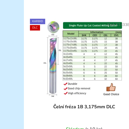
KARBID
Kód:
K1433
DLC
Čelní fréza 1B 3,175mm DLC