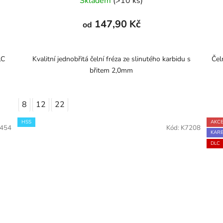
Skladem
(>10 ks)
147,90 Kč
od
LC
Kvalitní jednobřitá čelní fréza ze slinutého karbidu s
Čel
břitem 2,0mm
8
12
22
HSS
AKC
454
Kód:
K7208
KARB
DLC