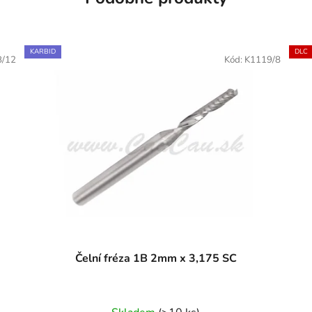
KARBID
DLC
B/12
Kód:
K1119/8
Čelní fréza 1B 2mm x 3,175 SC