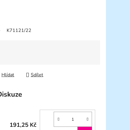
K71121/22
Hlídat
Sdílet
Diskuze
191,25 Kč