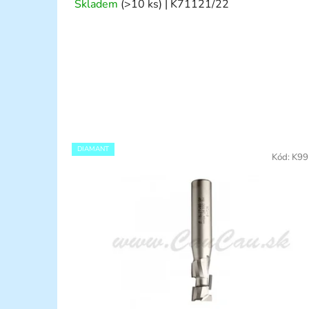
Skladem
(>10 ks)
| K71121/22
DIAMANT
Kód:
K99