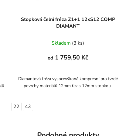
Stopková čelní fréza Z1+1 12xS12 COMP
DIAMANT
Skladem
(3 ks)
1 759,50 Kč
od
Diamantová fréza vysocevýkoná kompresní pro tvrdé
álů
povrchy materiálů 12mm řez s 12mm stopkou
22
43
Podobné produkty