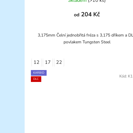
Skladem
(>10 ks)
204 Kč
od
3,175mm Čelní jednobřitá fréza s 3,175 dříkem a D
povlakem Tungsten Steel
12
17
22
KARBID
Kód:
K1
DLC