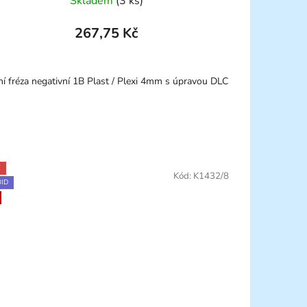
Skladem
(3 ks)
267,75 Kč
ní fréza negativní 1B Plast / Plexi 4mm s úpravou DLC
E
Kód:
K1432/8
ID