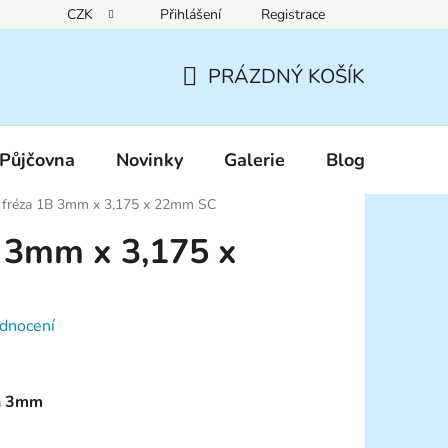
CZK
Přihlášení
Registrace
Reklamační řád
Pravidla zákaznických slev
Podmínky ochr
PRÁZDNÝ KOŠÍK
NÁKUPNÍ
KOŠÍK
Půjčovna
Novinky
Galerie
Blog
í fréza 1B 3mm x 3,175 x 22mm SC
B 3mm x 3,175 x
dnocení
a
3mm