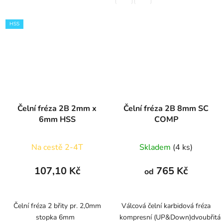
HSS
Čelní fréza 2B 2mm x
Čelní fréza 2B 8mm SC
6mm HSS
COMP
Na cestě 2-4T
Skladem
(4 ks)
107,10 Kč
765 Kč
od
Čelní fréza 2 břity pr. 2,0mm
Válcová čelní karbidová fréza
stopka 6mm
kompresní (UP&Down)dvoubřitá