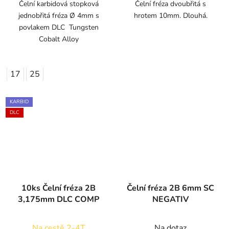
Čelní karbidová stopková
Čelní fréza dvoubřitá s
jednobřitá fréza Ø 4mm s
hrotem 10mm. Dlouhá.
povlakem DLC Tungsten
Cobalt Alloy
17
25
KARBID
DLC
10ks Čelní fréza 2B
Čelní fréza 2B 6mm SC
3,175mm DLC COMP
NEGATIV
Na cestě 2-4T
Na dotaz