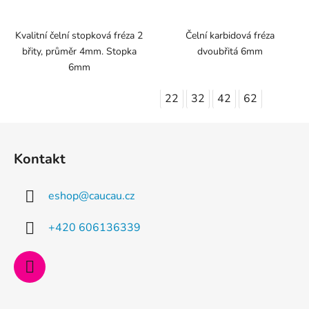
Kvalitní čelní stopková fréza 2
Čelní karbidová fréza
břity, průměr 4mm. Stopka
dvoubřitá 6mm
6mm
22
32
42
62
Z
á
Kontakt
p
a
eshop
@
caucau.cz
t
í
+420 606136339