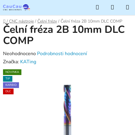
Přejít
Hledat
NÁKUP
na
KOŠÍK
obsah
Domů
/
CNC nástroje
/
Čelní frézy
/
Čelní fréza 2B 10mm DLC COMP
Čelní fréza 2B 10mm DLC
COMP
Průměrné
Neohodnoceno
Podrobnosti hodnocení
hodnocení
Značka:
KATing
produktu
NOVINKA
je
TIP
0,0
KARBID
DLC
z
5
hvězdiček.