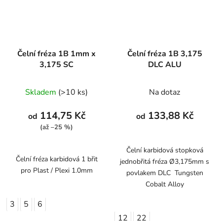
Čelní fréza 1B 1mm x
Čelní fréza 1B 3,175
3,175 SC
DLC ALU
Skladem
(>10 ks)
Na dotaz
114,75 Kč
133,88 Kč
od
od
(až –25 %)
Čelní karbidová stopková
Čelní fréza karbidová 1 břit
jednobřitá fréza Ø3,175mm s
pro Plast / Plexi 1.0mm
povlakem DLC Tungsten
Cobalt Alloy
3
5
6
12
22