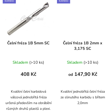
KARBID
KARBID
Čelní fréza 1B 5mm SC
Čelní fréza 1B 2mm x
3,175 SC
Skladem
(>10 ks)
Skladem
(>10 ks)
408 Kč
147,90 Kč
od
Kvalitní čelní karbidová
Kvalitní jednobřitá čelní fréza
válcová jednobřitá fréza
ze slinutého karbidu s břitem
určená především na obrábění
2,0mm
různých druhů plastů a plexi.