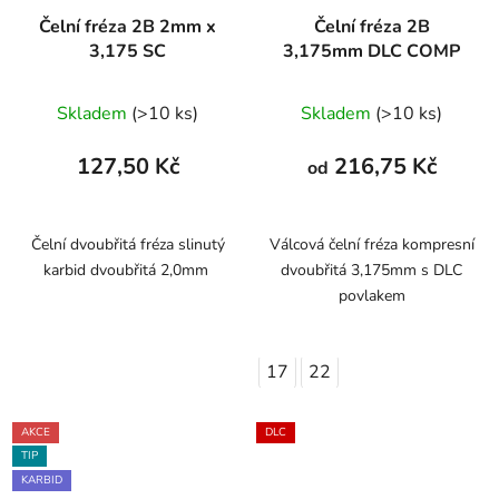
Čelní fréza 2B 2mm x
Čelní fréza 2B
3,175 SC
3,175mm DLC COMP
Skladem
(>10 ks)
Skladem
(>10 ks)
127,50 Kč
216,75 Kč
od
Čelní dvoubřitá fréza slinutý
Válcová čelní fréza kompresní
karbid dvoubřitá 2,0mm
dvoubřitá 3,175mm s DLC
povlakem
17
22
AKCE
DLC
TIP
KARBID