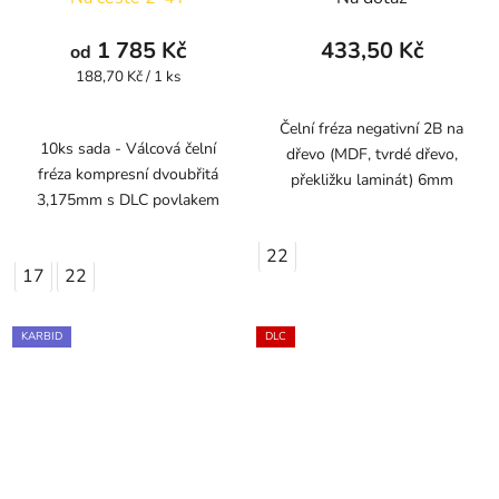
1 785 Kč
433,50 Kč
od
Měrná
188,70 Kč / 1 ks
cena:
Čelní fréza negativní 2B na
10ks sada - Válcová čelní
dřevo (MDF, tvrdé dřevo,
fréza kompresní dvoubřitá
překližku laminát) 6mm
3,175mm s DLC povlakem
22
17
22
KARBID
DLC