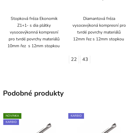
Stopková fréza Ekonomik
Diamantová fréza
Z1+1- s dia plátky
vysocevýkoná kompresní pro
vysocevýkonná kompresní
tvrdé povrchy materiálů
pro tvrdé povrchy materiálů
12mm řez s 12mm stopkou
10mm řez s 12mm stopkou
22
43
Podobné produkty
NOVINKA
KARBID
KARBID