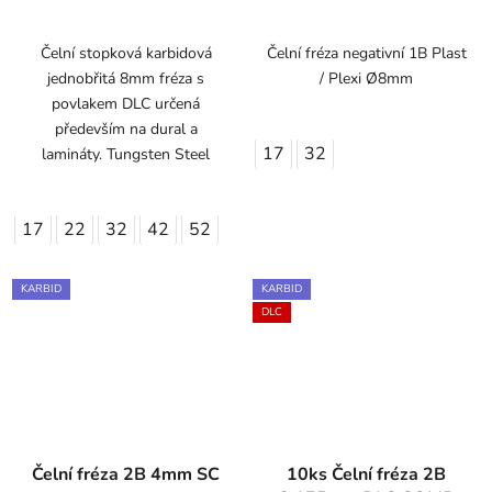
Čelní stopková karbidová
Čelní fréza negativní 1B Plast
jednobřitá 8mm fréza s
/ Plexi Ø8mm
povlakem DLC určená
především na dural a
17
32
lamináty. Tungsten Steel
17
22
32
42
52
KARBID
KARBID
DLC
Čelní fréza 2B 4mm SC
10ks Čelní fréza 2B