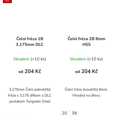
DLC
Čelní fréza 1B
Čelní fréza 2B 8mm
3,175mm DLC
HSS
Průměrné
Skladem
(>10 ks)
Skladem
(>10 ks)
hodnocení
produktu
204 Kč
204 Kč
od
od
je
1,0
z
3,175mm Čelní jednobřitá
Čelní fréza dvoubřitá 8mm.
fréza s 3,175 dříkem a DLC
Vhodná na dřevo.
5
povlakem Tungsten Steel
hvězdiček.
20
38