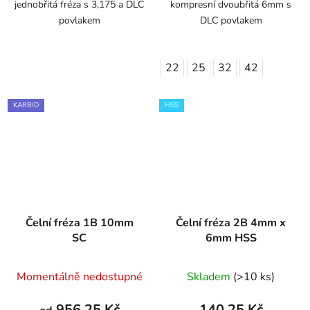
jednobřitá fréza s 3,175 a DLC
kompresní dvoubřitá 6mm s
povlakem
DLC povlakem
22
25
32
42
KARBID
HSS
Čelní fréza 1B 10mm
Čelní fréza 2B 4mm x
SC
6mm HSS
Momentálně nedostupné
Skladem
(>10 ks)
956,25 Kč
140,25 Kč