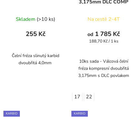
3,175mm DLC COMP
Skladem
(>10 ks)
Na cestě 2-4T
255 Kč
1 785 Kč
od
Měrná
188,70 Kč / 1 ks
cena:
Čelní fréza slinutý karbid
10ks sada - Válcová čelní
dvoubřitá 4,0mm
fréza kompresní dvoubřitá
3,175mm s DLC povlakem
17
22
KARBID
KARBID