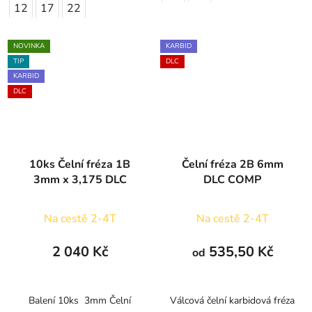
12
17
22
NOVINKA
KARBID
TIP
DLC
KARBID
DLC
10ks Čelní fréza 1B
Čelní fréza 2B 6mm
3mm x 3,175 DLC
DLC COMP
Na cestě 2-4T
Na cestě 2-4T
2 040 Kč
535,50 Kč
od
Balení 10ks 3mm Čelní
Válcová čelní karbidová fréza