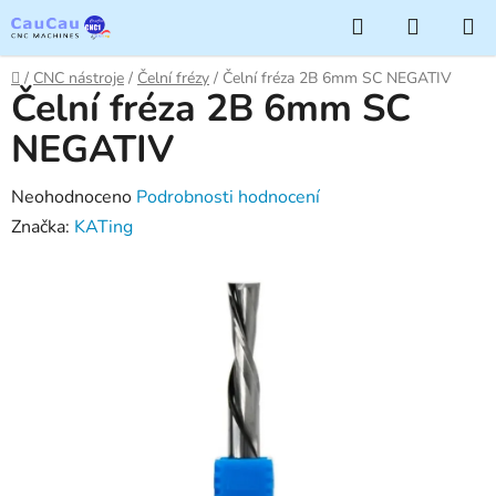
Přejít
Hledat
NÁKUP
na
KOŠÍK
obsah
Domů
/
CNC nástroje
/
Čelní frézy
/
Čelní fréza 2B 6mm SC NEGATIV
Čelní fréza 2B 6mm SC
NEGATIV
Průměrné
Neohodnoceno
Podrobnosti hodnocení
hodnocení
Značka:
KATing
produktu
je
0,0
z
5
hvězdiček.