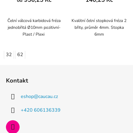
od
Čelní válcová karbidová fréza
Kvalitní čelní stopková fréza 2
jednobřitá Ø10mm pozitivní-
břity, průměr 4mm. Stopka
Plast / Plexi
6mm
32
62
Z
á
Kontakt
p
a
eshop
@
caucau.cz
t
í
+420 606136339