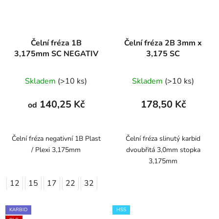
Čelní fréza 1B
Čelní fréza 2B 3mm x
3,175mm SC NEGATIV
3,175 SC
Skladem
(>10 ks)
Skladem
(>10 ks)
140,25 Kč
178,50 Kč
od
Čelní fréza negativní 1B Plast
Čelní fréza slinutý karbid
/ Plexi 3,175mm
dvoubřitá 3,0mm stopka
3,175mm
12
15
17
22
32
KARBID
HSS