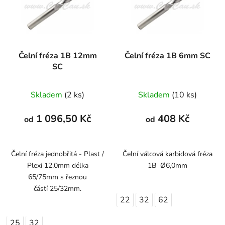
Čelní fréza 1B 12mm
Čelní fréza 1B 6mm SC
SC
Skladem
(2 ks)
Skladem
(10 ks)
1 096,50 Kč
408 Kč
od
od
Čelní fréza jednobřitá - Plast /
Čelní válcová karbidová fréza
Plexi 12,0mm délka
1B Ø6,0mm
65/75mm s řeznou
částí 25/32mm.
22
32
62
25
32