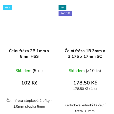
HSS
TIP
KARBID
Čelní fréza 2B 1mm x
Čelní fréza 1B 3mm x
6mm HSS
3,175 x 17mm SC
Skladem
(5 ks)
Skladem
(>10 ks)
102 Kč
178,50 Kč
Měrná
178,50 Kč / 1 ks
cena:
Čelní fréza stopková 2 břity -
Karbidová jednobřitá čelní
1,0mm stopka 6mm
fréza 3,0mm