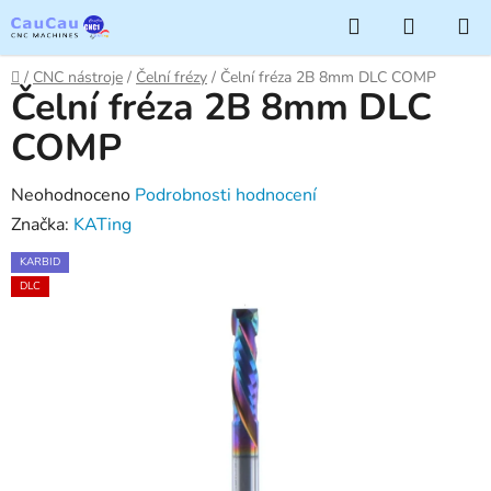
Přejít
Hledat
NÁKUP
na
KOŠÍK
obsah
Domů
/
CNC nástroje
/
Čelní frézy
/
Čelní fréza 2B 8mm DLC COMP
Čelní fréza 2B 8mm DLC
COMP
Průměrné
Neohodnoceno
Podrobnosti hodnocení
hodnocení
Značka:
KATing
produktu
KARBID
je
DLC
0,0
z
5
hvězdiček.