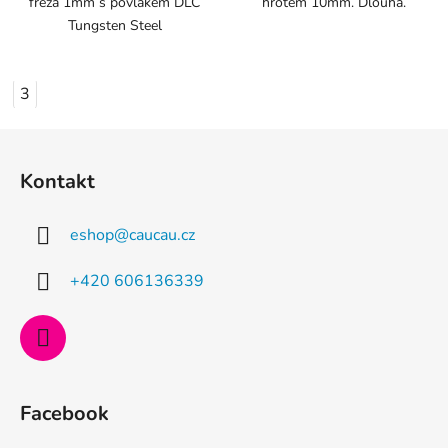
fréza 1mm s povlakem DLC
hrotem 10mm. Dlouhá.
Tungsten Steel
3
Z
á
Kontakt
p
a
eshop
@
caucau.cz
t
í
+420 606136339
Facebook