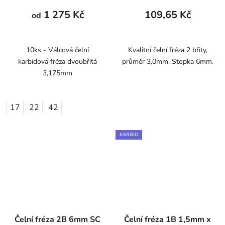
1 275 Kč
109,65 Kč
od
10ks - Válcová čelní
Kvalitní čelní fréza 2 břity,
karbidová fréza dvoubřitá
průměr 3,0mm. Stopka 6mm.
3,175mm
17
22
42
KARBID
Čelní fréza 2B 6mm SC
Čelní fréza 1B 1,5mm x