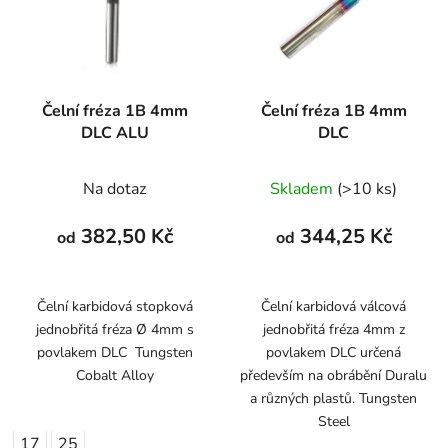
Čelní fréza 1B 4mm
Čelní fréza 1B 4mm
DLC ALU
DLC
Na dotaz
Skladem
(>10 ks)
382,50 Kč
344,25 Kč
od
od
Čelní karbidová stopková
Čelní karbidová válcová
jednobřitá fréza Ø 4mm s
jednobřitá fréza 4mm z
povlakem DLC Tungsten
povlakem DLC určená
Cobalt Alloy
především na obrábění Duralu
a různých plastů. Tungsten
Steel
17
25