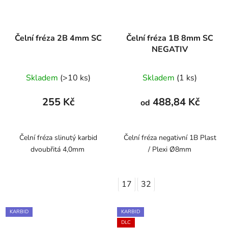
Čelní fréza 2B 4mm SC
Čelní fréza 1B 8mm SC
NEGATIV
Skladem
(>10 ks)
Skladem
(1 ks)
255 Kč
488,84 Kč
od
Čelní fréza slinutý karbid
Čelní fréza negativní 1B Plast
dvoubřitá 4,0mm
/ Plexi Ø8mm
17
32
KARBID
KARBID
DLC