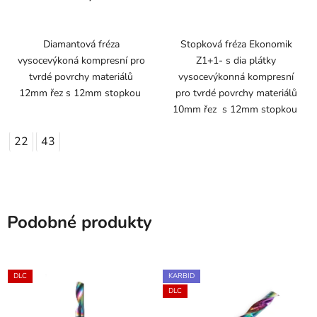
Diamantová fréza
Stopková fréza Ekonomik
vysocevýkoná kompresní pro
Z1+1- s dia plátky
tvrdé povrchy materiálů
vysocevýkonná kompresní
12mm řez s 12mm stopkou
pro tvrdé povrchy materiálů
10mm řez s 12mm stopkou
22
43
Podobné produkty
DLC
KARBID
DLC