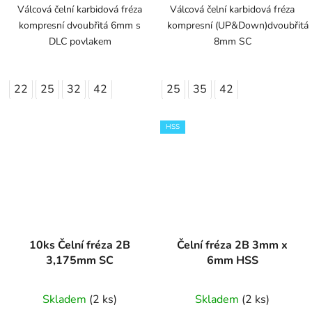
Válcová čelní karbidová fréza
Válcová čelní karbidová fréza
kompresní dvoubřitá 6mm s
kompresní (UP&Down)dvoubřitá
DLC povlakem
8mm SC
22
25
32
42
25
35
42
HSS
10ks Čelní fréza 2B
Čelní fréza 2B 3mm x
3,175mm SC
6mm HSS
Skladem
(2 ks)
Skladem
(2 ks)