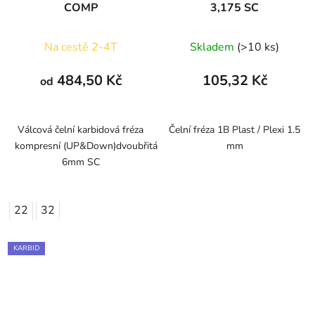
COMP
3,175 SC
Na cestě 2-4T
Skladem
(>10 ks)
484,50 Kč
105,32 Kč
od
Válcová čelní karbidová fréza
Čelní fréza 1B Plast / Plexi 1.5
kompresní (UP&Down)dvoubřitá
mm
6mm SC
22
32
KARBID