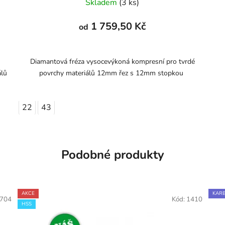
Skladem
(3 ks)
1 759,50 Kč
od
Diamantová fréza vysocevýkoná kompresní pro tvrdé
álů
povrchy materiálů 12mm řez s 12mm stopkou
22
43
Podobné produkty
AKCE
KARB
704
Kód:
1410
HSS