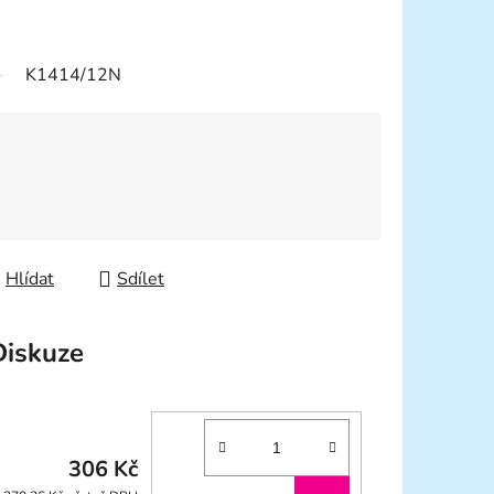
K1414/12N
Hlídat
Sdílet
Diskuze
306 Kč