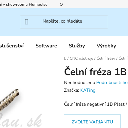
ení v showroomu Humpolec
O nás
Obchodní podmínky
slušenství
Software
Služby
Výrobky
Domů
/
CNC nástroje
/
Čelní frézy
/
Čeln
Čelní fréza 
Průměrné
Neohodnoceno
Podrobnosti ho
hodnocení
Značka:
KATing
produktu
Čelní fréza negativní 1B Plast /
je
0,0
z
ZVOLTE VARIANTU