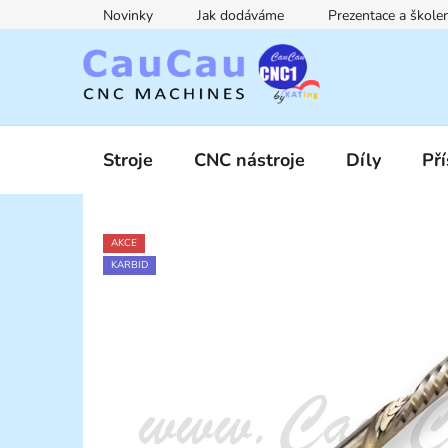
Přejít
Novinky
Jak dodáváme
Prezentace a škol
na
obsah
Stroje
CNC nástroje
Díly
Pří
AKCE
KARBID