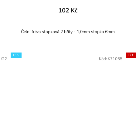
102 Kč
Čelní fréza stopková 2 břity - 1,0mm stopka 6mm
HSS
DLC
1/22
Kód:
K71055