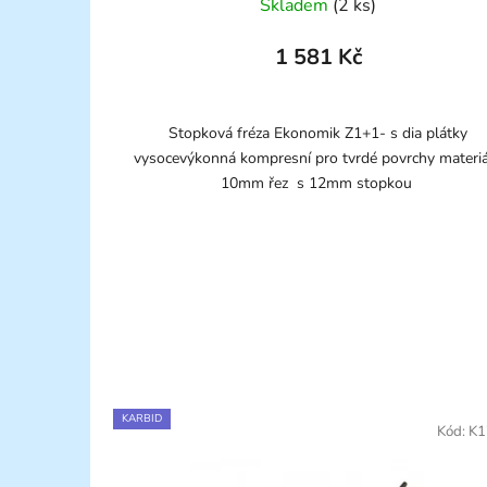
Skladem
(2 ks)
1 581 Kč
Stopková fréza Ekonomik Z1+1- s dia plátky
vysocevýkonná kompresní pro tvrdé povrchy materi
10mm řez s 12mm stopkou
KARBID
Kód:
K1