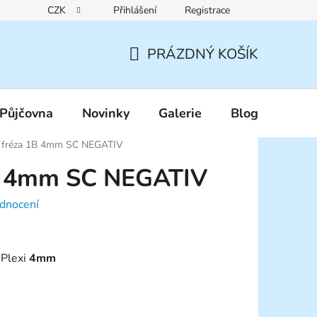
CZK
Přihlášení
Registrace
Reklamační řád
Pravidla zákaznických slev
Podmínky ochr
PRÁZDNÝ KOŠÍK
NÁKUPNÍ
KOŠÍK
Půjčovna
Novinky
Galerie
Blog
í fréza 1B 4mm SC NEGATIV
1B 4mm SC NEGATIV
dnocení
 Plexi
4mm