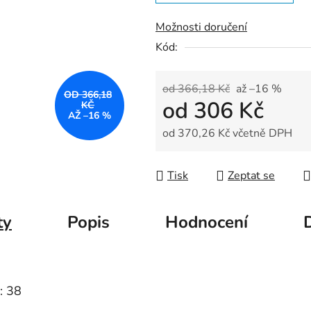
5
hvězdiček.
Možnosti doručení
Kód:
od 366,18 Kč
až –16 %
OD 366,18
od
306 Kč
KČ
AŽ –16 %
od
370,26 Kč
včetně DPH
Měrná cena:
Tisk
Zeptat se
ty
Popis
Hodnocení
: 38