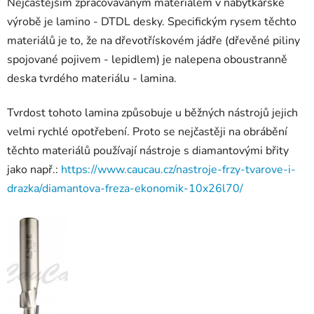
Nejčastějším zpracovávaným materiálem v nábytkářské
výrobě je lamino - DTDL desky. Specifickým rysem těchto
materiálů je to, že na dřevotřískovém jádře (dřevěné piliny
spojované pojivem - lepidlem) je nalepena oboustranně
deska tvrdého materiálu - lamina.
Tvrdost tohoto lamina způsobuje u běžných nástrojů jejich
velmi rychlé opotřebení. Proto se nejčastěji na obrábění
těchto materiálů používají nástroje s diamantovými břity
jako např.:
https://www.caucau.cz/nastroje-frzy-tvarove-i-
drazka/diamantova-freza-ekonomik-10x26l70/