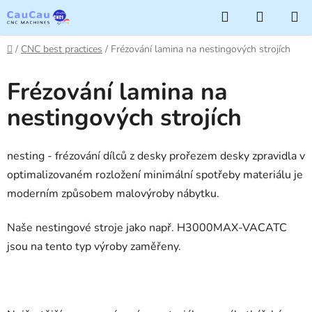
Přejít
Hledat
NÁKUP
na
KOŠÍK
obsah
Domů
/
CNC best practices
/
Frézování lamina na nestingových strojích
Frézování lamina na
nestingových strojích
nesting - frézování dílců z desky prořezem desky zpravidla v
optimalizovaném rozložení minimální spotřeby materiálu je
moderním způsobem malovýroby nábytku.
Naše nestingové stroje jako např. H3000MAX-VACATC
jsou na tento typ výroby zaměřeny.