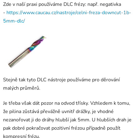
Zde v naší praxi používáme DLC frézy: např. negativka
-
https://www.caucau.cz/nastroje/celni-freza-downcut-1b-
5mm-dlc/
Stejně tak tyto DLC nástroje používáme pro děrování
malých průměrů.
Je třeba však dát pozor na odvod třísky. Vzhledem k tomu,
že pilina zůstává převážně uvnitř drážky, je vhodné
nezanořovat ji do dráhy hlubší jak 5mm. U hlubších drah je
pak dobré pokračovat pozitivní frézou případně použít
kompresní frézu.