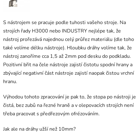
S nástrojem se pracuje podle tuhosti vašeho stroje. Na
strojích řady H3000 nebo INDUSTRY nejlépe tak, že
nástroj prořezává najednou celý průřez materiálu (dle toho
také volíme délku nástroje). Hloubku dráhy volíme tak, že
nástroj zanoříme cca 1,5 až 2mm pod desku do podkladu.
Pozitivní břit na čele nástroje zajistí čistotu spodní hrany a
zbývající negativní část nástroje zajistí naopak čistou vrchní
hranu.
Výhodou tohoto zpracování je pak to, že stopa po nástroji je
čistá, bez zubů na řezné hraně a v olepovacích strojích není
třeba pracovat s předřezovým ofrézováním.
Jak ale na dráhy užší než 10mm?