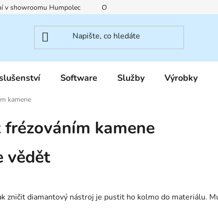
ení v showroomu Humpolec
O nás
Obchodní podmínky
slušenství
Software
Služby
Výrobky
ním kamene
 z frézováním kamene
e vědět
jak zničit diamantový nástroj je pustit ho kolmo do materiálu. M