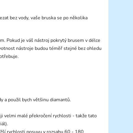
ezat bez vody, vaše bruska se po několika
. Pokud je váš nástroj pokrytý brusem v délce
otnost nástroje budou téměř stejné bez ohledu
otřebuje.
y a použil bych většinu diamantů.
iji velmi malé překročení rychlosti - takže tato
ál).
ižší rychlosti posuvu v rozsahu 60 - 180