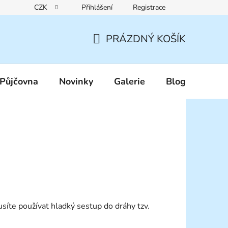
CZK
Přihlášení
Registrace
Reklamační řád
Pravidla zákaznických slev
Podmínky ochr
PRÁZDNÝ KOŠÍK
NÁKUPNÍ
KOŠÍK
Půjčovna
Novinky
Galerie
Blog
usíte používat hladký sestup do dráhy tzv.