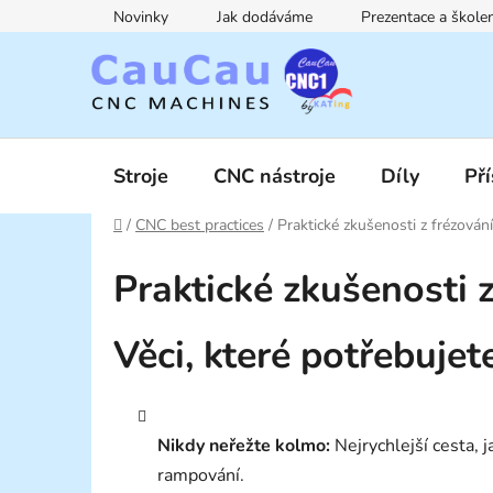
Přejít
Novinky
Jak dodáváme
Prezentace a škol
na
obsah
Stroje
CNC nástroje
Díly
Pří
Domů
/
CNC best practices
/
Praktické zkušenosti z frézová
Praktické zkušenosti
Věci, které potřebujet
Nikdy neřežte kolmo:
Nejrychlejší cesta, 
rampování.