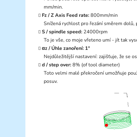
mm/min.
Fz / Z Axis Feed rate:
800mm/min
Snížená rychlost pro řezání směrem dolů, p
S / spindle speed:
24000rpm
To je vše, co moje vřeteno umí - jít tak vy
αz / Úhle zanoření: 1°
Nejdůležitější nastavení: zajišťuje, že se
d / step over:
8% (of tool diameter)
Toto velmi malé překročení umožňuje použ
posuv.