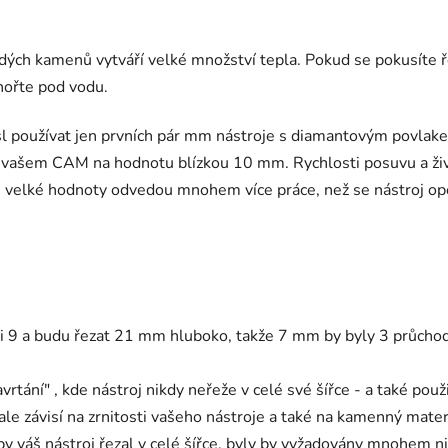
rdých kamenů vytváří velké množství tepla. Pokud se pokusíte ř
nořte pod vodu.
 používat jen prvních pár mm nástroje s diamantovým povlakem
 vašem CAM na hodnotu blízkou 10 mm. Rychlosti posuvu a živ
kže velké hodnoty odvedou mnohem více práce, než se nástroj op
si 9 a budu řezat 21 mm hluboko, takže 7 mm by byly 3 průchod
vrtání" , kde nástroj nikdy neřeže v celé své šířce - a také použ
e závisí na zrnitosti vašeho nástroje a také na kamenný materi
by váš nástroj řezal v celé šířce, byly by vyžadovány mnohem n