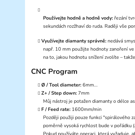
Používejte hodně a hodně vody:
řezání tv
sekundách rozžhaví do ruda. Raději vše po
Využívejte diamanty správně:
nedává smysl
např. 10 mm použijte hodnoty zanoření ve
na to, jakou hodnotu snížení zvolíte – ta
CNC Program
Ø / Tool diameter:
6mm...
Z+ / Step down:
7mm
Můj nástroj je potažen diamanty o délce a
F / Feed rate:
1600mm/min
Později použiji pouze funkci "spirálového za
poměrně vysoká rychlost bude v pořádku (al
Pokud používáte operaci, která vyžaduje, a