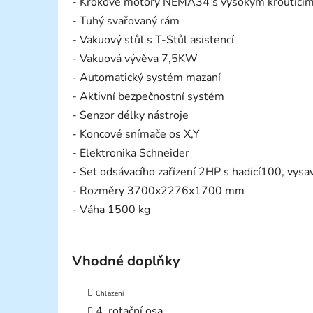
- Krokové motory NEMA34 s vysokým kroutíc
- Tuhý svařovaný rám
- Vakuový stůl s T-Stůl asistencí
- Vakuová vývěva 7,5KW
- Automatický systém mazaní
- Aktivní bezpečnostní systém
- Senzor délky nástroje
- Koncové snímače os X,Y
- Elektronika Schneider
- Set odsávacího zařízení 2HP s hadicí100, vys
- Rozměry 3700x2276x1700 mm
- Váha 1500 kg
Vhodné doplňky
Chlazení
4. rotační osa