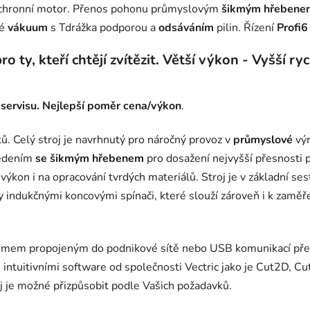
chronní motor. Přenos pohonu průmyslovým
šikmým hřebenem
né
vákuum
s Tdrážka podporou a
odsáváním
pilin. Řízení
Profi6
 ty, kteří chtějí zvítězit. Větší výkon - Vyšší r
servisu.
Nejlepší poměr cena/výkon
.
. Celý stroj je navrhnutý pro náročný provoz v
průmyslové
vý
vedením
se šikmým hřebenem
pro dosažení nejvyšší přesnosti 
kon i na opracování tvrdých materiálů. Stroj je v základní 
indukčnými koncovými spínači, které slouží zároveň i k zaměře
ystémem propojeným do podnikové sítě nebo USB komunikací př
 intuitivními software od společnosti Vectric jako je Cut2D, Cu
oj je možné přizpůsobit podle Vašich požadavků.