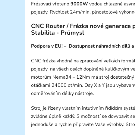
Frézovací vřeteno
9000W
vodou chlazené asyn
pojezdy. Rychlost 24m/min, plnostolové výkon
CNC Router / Frézka nové generace pro
Stabilita - Průmysl
Podpora v EU! – Dostupnost náhradních dílů a 
CNC frézka vhodná na zpracování velkých formátů
pojezdy na všech osách doplněné kuličkovým 
motorům Nema34 – 12Nm má stroj dostatečný vý
otáčkami 24000 ot/min. Osy X a Y jsou vybaveny 
odměřováním délky nástroje.
Stroj je řízený vlastním intutivním řídídcím s
zvládne úplně každý. S možností se dovybavit se
jednoduše a rychle připravíte Vaše výrobky. Str