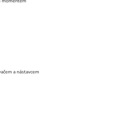
ím momentem
avačem a nástavcem