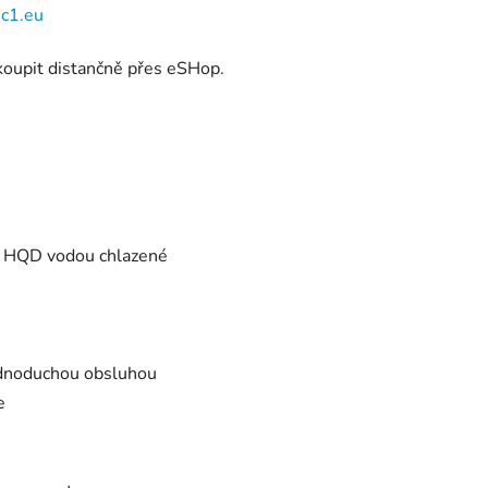
c1.eu
 koupit distančně přes eSHop.
W HQD vodou chlazené
jednoduchou obsluhou
e