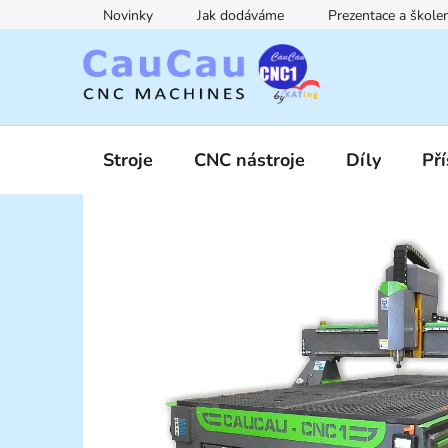
Přejít
Novinky
Jak dodáváme
Prezentace a škol
na
obsah
Stroje
CNC nástroje
Díly
Pří