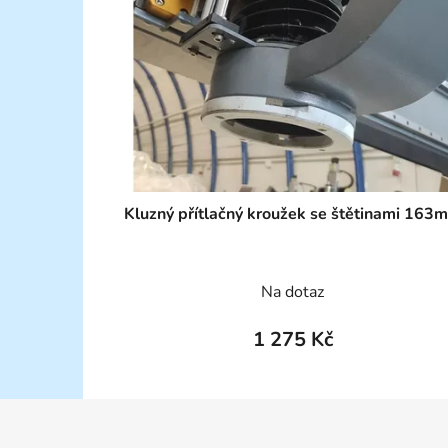
Kluzný přítlačný kroužek se štětinami 163
Na dotaz
1 275 Kč
Z