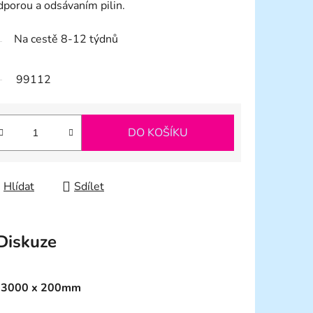
porou a odsávaním pilin.
Na cestě 8-12 týdnů
99112
DO KOŠÍKU
Hlídat
Sdílet
Diskuze
 3000 x 200mm