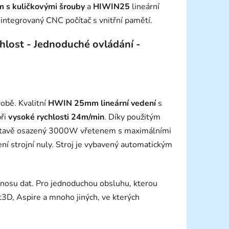
 s kuličkovými šrouby
a
HIWIN25
lineární
integrovaný CNC počítač s vnitřní pamětí.
ychlost - Jednoduché ovládání -
robě. Kvalitní
HWIN 25mm lineární vedení
s
při
vysoké rychlosti 24m/min
. Díky použitým
sestavě osazený 3000W vřetenem s maximálními
ní strojní nuly. Stroj je vybavený automatickým
enosu dat. Pro jednoduchou obsluhu, kterou
t3D, Aspire a mnoho jiných, ve kterých