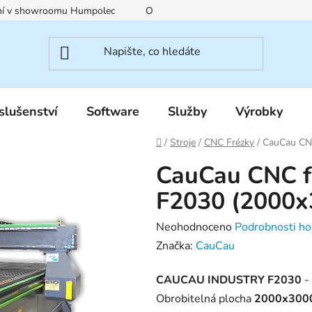
ení v showroomu Humpolec
O nás
Obchodní podmínky
slušenství
Software
Služby
Výrobky
Domů
/
Stroje
/
CNC Frézky
/
CauCau CN
CauCau CNC 
F2030 (2000x
Průměrné
Neohodnoceno
Podrobnosti ho
hodnocení
Značka:
CauCau
produktu
CAUCAU INDUSTRY F2030
-
je
Obrobitelná plocha
2000x300
0,0