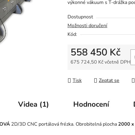
výkonné vákuum s T-drážka pod
z
5
Dostupnost
hvězdiček.
Možnosti doručení
Kód:
558 450 Kč
675 724,50 Kč včetně DPH
Měrná cena:
Tisk
Zeptat se
Videa (1)
Hodnocení
LOVÁ
2D/3D CNC portálová frézka. Obrobitelná plocha
2000 x