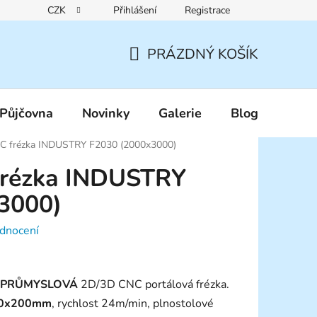
CZK
Přihlášení
Registrace
Reklamační řád
Pravidla zákaznických slev
Podmínky ochr
PRÁZDNÝ KOŠÍK
NÁKUPNÍ
KOŠÍK
Půjčovna
Novinky
Galerie
Blog
C frézka INDUSTRY F2030 (2000x3000)
frézka INDUSTRY
3000)
dnocení
PRŮMYSLOVÁ
2D/3D CNC portálová frézka.
0x20
0mm
, rychlost 24m/min, plnostolové