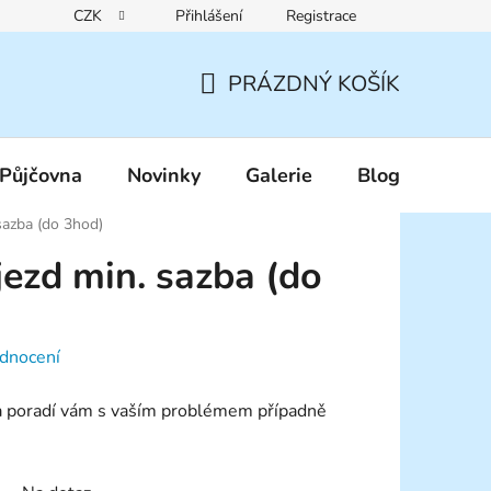
CZK
Přihlášení
Registrace
Reklamační řád
Pravidla zákaznických slev
Podmínky ochr
PRÁZDNÝ KOŠÍK
NÁKUPNÍ
KOŠÍK
Půjčovna
Novinky
Galerie
Blog
sazba (do 3hod)
jezd min. sazba (do
dnocení
 a poradí vám s vaším problémem případně