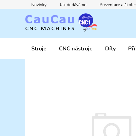
Přejít
Novinky
Jak dodáváme
Prezentace a škol
na
obsah
Stroje
CNC nástroje
Díly
Pří