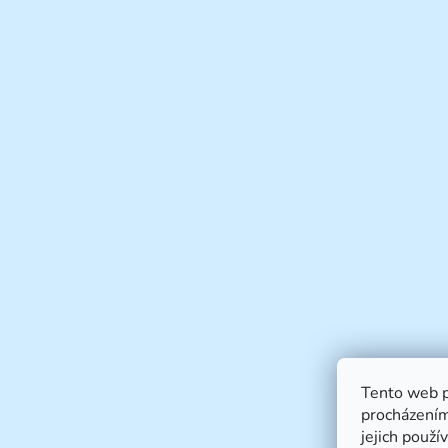
Tento web p
procházením
jejich použí