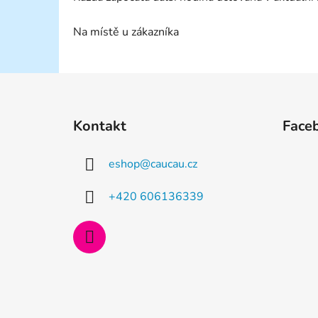
Na místě u zákazníka
Z
á
Kontakt
Face
p
a
eshop
@
caucau.cz
t
í
+420 606136339