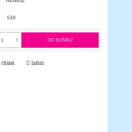
Na dotaz
S30
DO KOŠÍKU
Hlídat
Sdílet