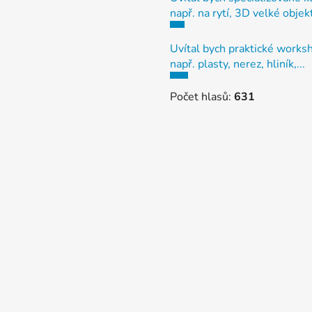
např. na rytí, 3D velké objek
Uvítal bych praktické works
např. plasty, nerez, hliník,...
Počet hlasů:
631