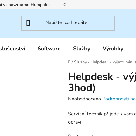
ení v showroomu Humpolec
O nás
Obchodní podmínky
slušenství
Software
Služby
Výrobky
Domů
/
Služby
/
Helpdesk - výjezd min. 
Helpdesk - vý
3hod)
Průměrné
Neohodnoceno
Podrobnosti ho
hodnocení
Servisní technik přijede k vám
produktu
opraví.
je
0,0