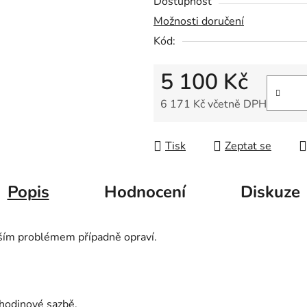
Dostupnost
z
Možnosti doručení
5
Kód:
hvězdiček.
5 100 Kč
6 171 Kč včetně DPH
Měrná cena:
Tisk
Zeptat se
Popis
Hodnocení
Diskuze
vaším problémem případně opraví.
 hodinové sazbě.