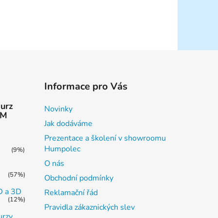
Informace pro Vás
kurz
Novinky
AM
Jak dodáváme
Prezentace a školení v showroomu
Humpolec
(9%)
O nás
(57%)
Obchodní podmínky
2D a 3D
Reklamační řád
(12%)
Pravidla zákaznických slev
urzy