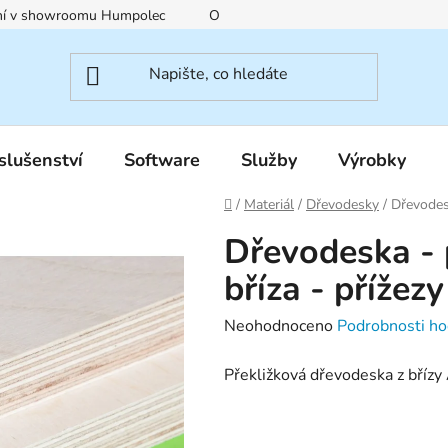
ení v showroomu Humpolec
O nás
Obchodní podmínky
slušenství
Software
Služby
Výrobky
Domů
/
Materiál
/
Dřevodesky
/
Dřevodesk
Dřevodeska - p
bříza - příže
Průměrné
Neohodnoceno
Podrobnosti ho
hodnocení
Překližková dřevodeska z bříz
produktu
je
0,0