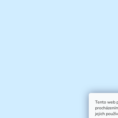
Tento web p
procházením
jejich použí