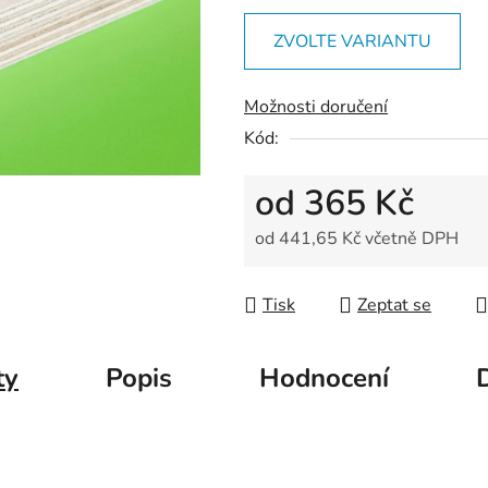
z
ZVOLTE VARIANTU
5
hvězdiček.
Možnosti doručení
Kód:
od
365 Kč
od
441,65 Kč
včetně DPH
Měrná cena:
Tisk
Zeptat se
ty
Popis
Hodnocení