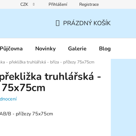
CZK
Přihlášení
Registrace
Reklamační řád
Pravidla zákaznických slev
Podmínky ochr
PRÁZDNÝ KOŠÍK
NÁKUPNÍ
KOŠÍK
Půjčovna
Novinky
Galerie
Blog
a - překližka truhlářská - bříza - přížezy 75x75cm
řekližka truhlářská -
zy 75x75cm
dnocení
y AB/B - přížezy 75x75cm