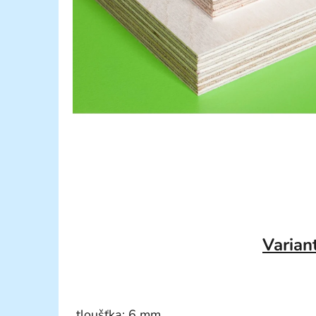
Varian
tloušťka: 6 mm