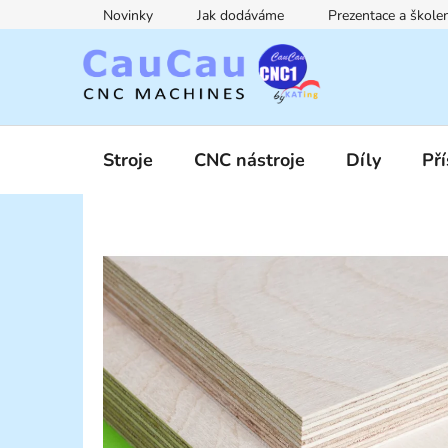
Přejít
Novinky
Jak dodáváme
Prezentace a škol
na
obsah
Stroje
CNC nástroje
Díly
Pří