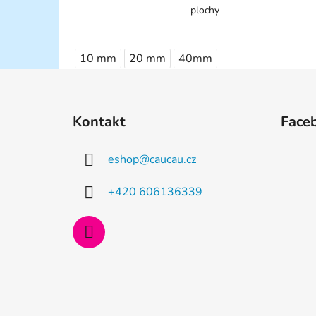
plochy
10 mm
20 mm
40mm
Z
á
Kontakt
Face
p
a
eshop
@
caucau.cz
t
í
+420 606136339