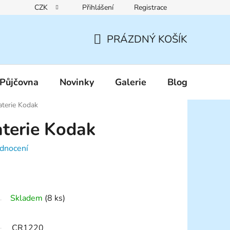
CZK
Přihlášení
Registrace
Reklamační řád
Pravidla zákaznických slev
Podmínky ochr
PRÁZDNÝ KOŠÍK
NÁKUPNÍ
KOŠÍK
Půjčovna
Novinky
Galerie
Blog
terie Kodak
terie Kodak
dnocení
Skladem
(8 ks)
CR1220