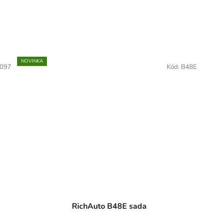
NOVINKA
097
Kód:
B48E
RichAuto B48E sada