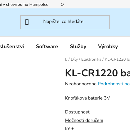
ení v showroomu Humpolec
O nás
Obchodní podmínky
slušenství
Software
Služby
Výrobky
Domů
/
Díly
/
Elektronika
/
KL-CR1220 ba
KL-CR1220 ba
Průměrné
Neohodnoceno
Podrobnosti ho
hodnocení
Knoflíková baterie 3V
produktu
je
Dostupnost
0,0
Možnosti doručení
z
Kód: