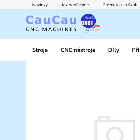
Přejít
Novinky
Jak dodáváme
Prezentace a škol
na
obsah
Stroje
CNC nástroje
Díly
Pří