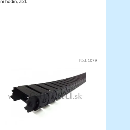
ní hodin, atd.
Kód:
1079