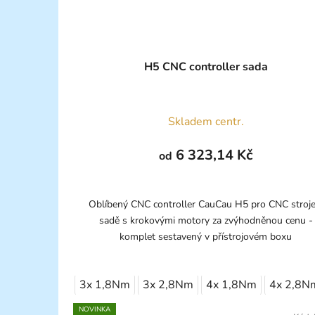
H5 CNC controller sada
Skladem centr.
6 323,14 Kč
od
Oblíbený CNC controller CauCau H5 pro CNC stroje
sadě s krokovými motory za zvýhodněnou cenu -
komplet sestavený v přístrojovém boxu
3x 1,8Nm
3x 2,8Nm
4x 1,8Nm
4x 2,8N
NOVINKA