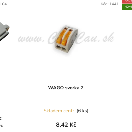
AKC
104
Kód:
1441
NOV
WAGO svorka 2
Skladem centr.
(6 ks)
NC
8,42 Kč
ows