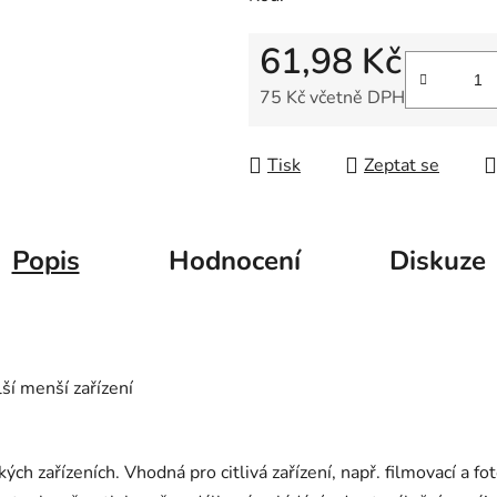
5
hvězdiček.
61,98 Kč
75 Kč včetně DPH
Měrná cena:
Tisk
Zeptat se
Popis
Hodnocení
Diskuze
lší menší zařízení
ých zařízeních. Vhodná pro citlivá zařízení, např. filmovací a fot