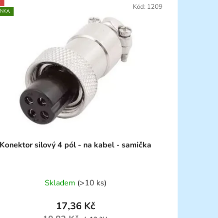
E
Kód:
1209
INKA
Konektor silový 4 pól - na kabel - samička
Skladem
(>10 ks)
17,36 Kč