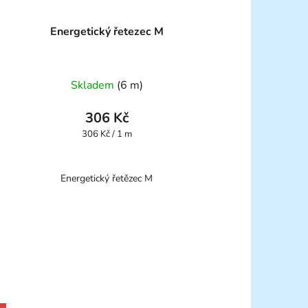
Energetický řetezec M
Skladem
(6 m)
306 Kč
Měrná
306 Kč / 1 m
cena:
Energetický řetězec M