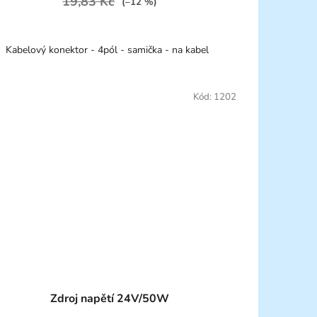
19,83 Kč
(–12 %)
Kabelový konektor - 4pól - samička - na kabel
Kód:
1202
Zdroj napětí 24V/50W