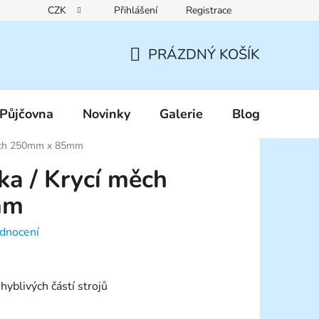
CZK
Přihlášení
Registrace
Reklamační řád
Pravidla zákaznických slev
Podmínky ochr
PRÁZDNÝ KOŠÍK
NÁKUPNÍ
KOŠÍK
Půjčovna
Novinky
Galerie
Blog
měch 250mm x 85mm
ka / Krycí měch
mm
dnocení
yblivých částí strojů