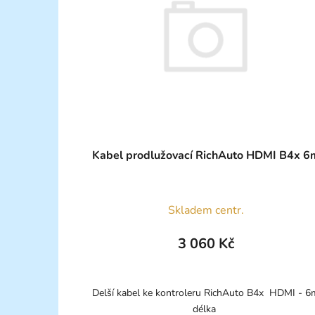
Kabel prodlužovací RichAuto 
Průměrné
Skladem centr.
hodnocení
produktu
3 060 Kč
je
5,0
z
Delší kabel ke kontroleru RichAuto B4x HDMI - 6
délka
5