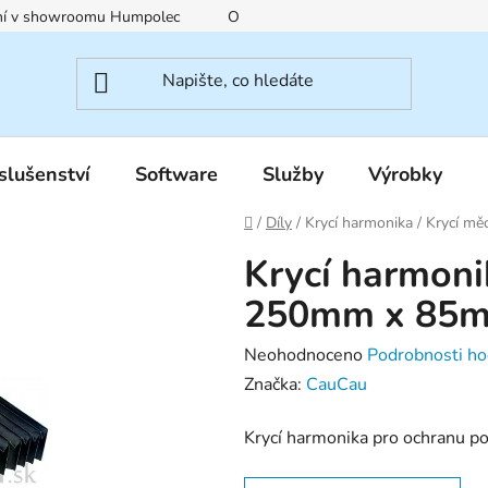
ení v showroomu Humpolec
O nás
Obchodní podmínky
slušenství
Software
Služby
Výrobky
Domů
/
Díly
/
Krycí harmonika / Krycí 
Krycí harmoni
250mm x 85
Průměrné
Neohodnoceno
Podrobnosti ho
hodnocení
Značka:
CauCau
produktu
Krycí harmonika pro ochranu poh
je
0,0