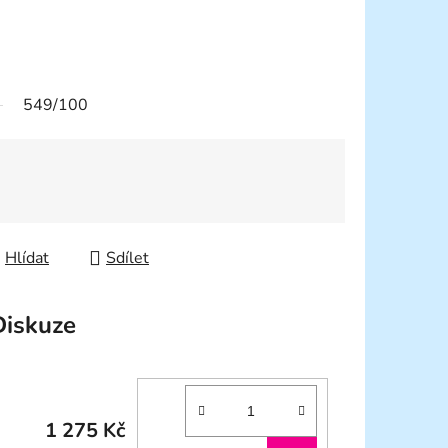
549/100
Hlídat
Sdílet
Diskuze
1 275 Kč