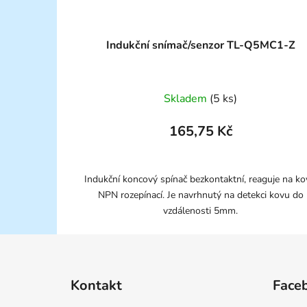
Indukční snímač/senzor TL-Q5MC1-Z
Skladem
(5 ks)
165,75 Kč
Indukční koncový spínač bezkontaktní, reaguje na ko
NPN rozepínací. Je navrhnutý na detekci kovu do
vzdálenosti 5mm.
Z
á
Kontakt
Face
p