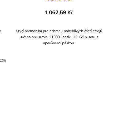
1 062,59 Kč
W
Krycí harmonika pro ochranu pohyblivých částí strojů
určena pro stroje H1000 -basic, HF, GS v setu s
upevňovací páskou.
205