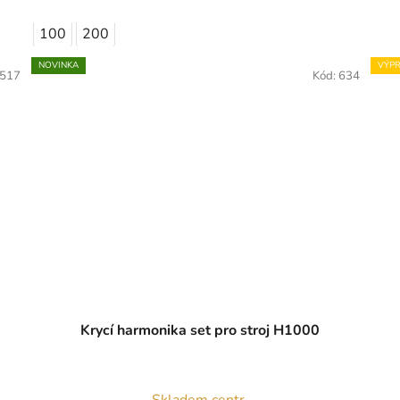
100
200
NOVINKA
VÝPR
517
Kód:
634
Krycí harmonika set pro stroj H1000
Skladem centr.