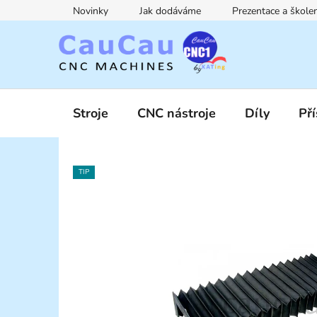
Přejít
Novinky
Jak dodáváme
Prezentace a škol
na
obsah
Stroje
CNC nástroje
Díly
Pří
TIP