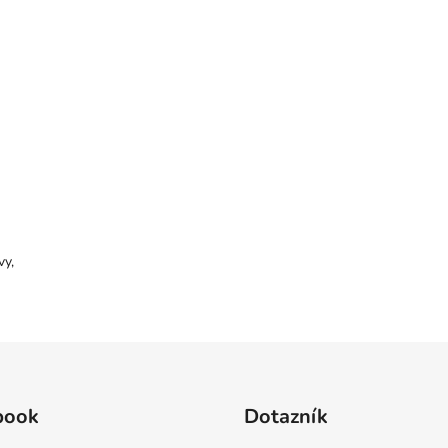
vy,
book
Dotazník