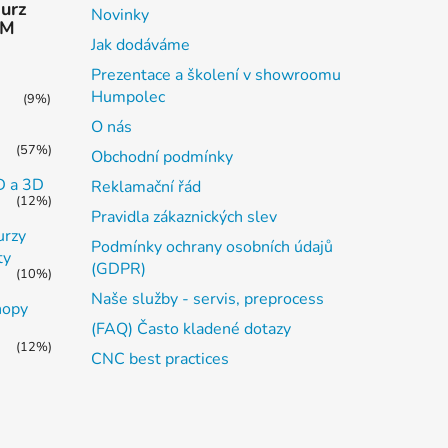
kurz
Novinky
AM
Jak dodáváme
Prezentace a školení v showroomu
Humpolec
(9%)
O nás
(57%)
Obchodní podmínky
2D a 3D
Reklamační řád
(12%)
Pravidla zákaznických slev
urzy
Podmínky ochrany osobních údajů
ty
(GDPR)
(10%)
Naše služby - servis, preprocess
hopy
(FAQ) Často kladené dotazy
(12%)
CNC best practices