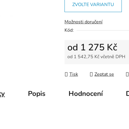
z
ZVOLTE VARIANTU
5
hvězdiček.
Možnosti doručení
Kód:
od
1 275 Kč
od
1 542,75 Kč
včetně DPH
Měrná cena:
Tisk
Zeptat se
ty
Popis
Hodnocení