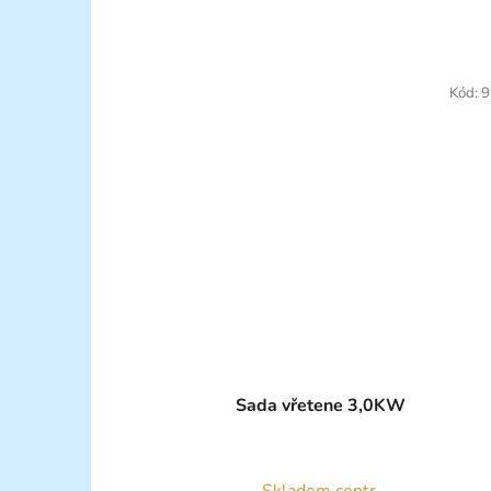
hvězdiček.
Kód:
9
Sada vřetene 3,0KW
Skladem centr.