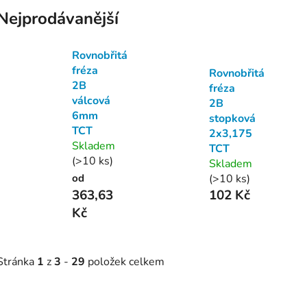
Nejprodávanější
Rovnobřitá
fréza
Rovnobřitá
2B
fréza
válcová
2B
6mm
stopková
TCT
2x3,175
Skladem
TCT
(>10 ks)
Skladem
od
(>10 ks)
363,63
102 Kč
Kč
Stránka
1
z
3
-
29
položek celkem
V