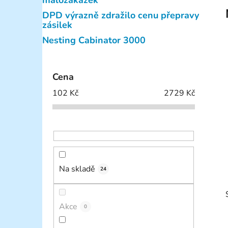
malozakázek
p
DPD výrazně zdražilo cenu přepravy
a
zásilek
n
Nesting Cabinator 3000
e
l
Cena
102
Kč
2729
Kč
Na skladě
24
Akce
0