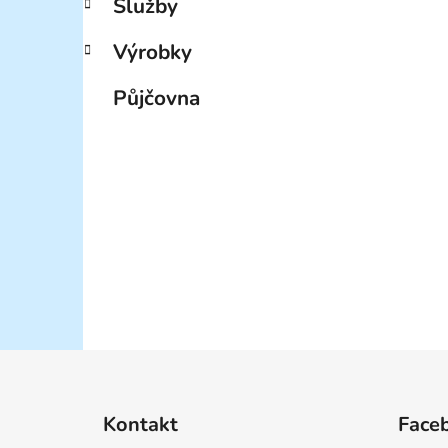
Služby
Výrobky
Půjčovna
Z
á
Kontakt
Face
p