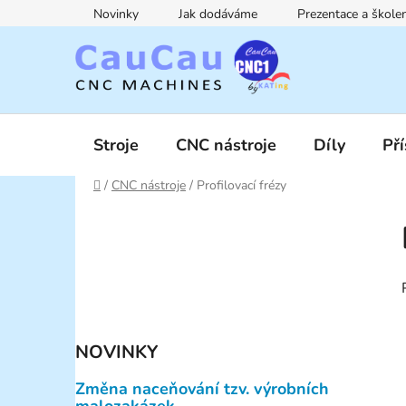
Přejít
Novinky
Jak dodáváme
Prezentace a škol
na
obsah
Stroje
CNC nástroje
Díly
Pří
Domů
/
CNC nástroje
/
Profilovací frézy
P
o
s
t
r
a
NOVINKY
n
n
Změna naceňování tzv. výrobních
í