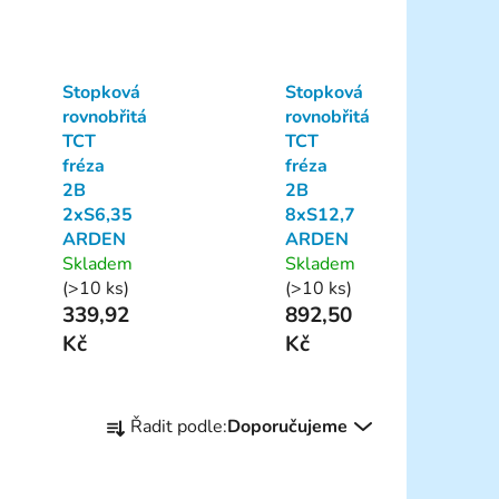
Stopková
Stopková
rovnobřitá
rovnobřitá
TCT
TCT
fréza
fréza
2B
2B
2xS6,35
8xS12,7
ARDEN
ARDEN
Skladem
Skladem
(>10 ks)
(>10 ks)
339,92
892,50
Kč
Kč
Ř
Řadit podle:
Doporučujeme
a
z
e