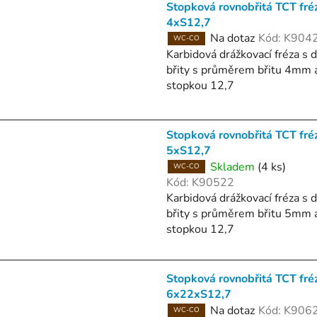
Stopková rovnobřitá TCT fré
ý
4xS12,7
p
Na dotaz
Kód:
K904
WC-CO
Karbidová drážkovací fréza s
s
břity s průměrem břitu 4mm 
p
stopkou 12,7
r
o
Stopková rovnobřitá TCT fré
d
5xS12,7
u
Skladem
(4 ks)
WC-CO
k
Kód:
K90522
t
Karbidová drážkovací fréza s
břity s průměrem břitu 5mm 
ů
stopkou 12,7
Stopková rovnobřitá TCT fré
6x22xS12,7
Na dotaz
Kód:
K906
WC-CO