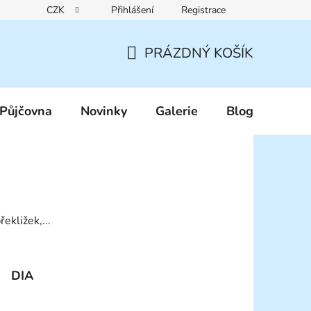
CZK
Přihlášení
Registrace
Reklamační řád
Pravidla zákaznických slev
Podmínky ochr
PRÁZDNÝ KOŠÍK
NÁKUPNÍ
KOŠÍK
Půjčovna
Novinky
Galerie
Blog
ekližek,...
DIA