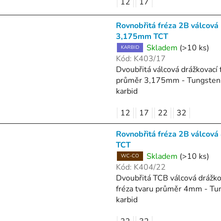
12
17
Rovnobřitá fréza 2B válcová
3,175mm TCT
Skladem
(>10 ks)
KARBID
Kód:
K403/17
Dvoubřitá válcová drážkovací 
průměr 3,175mm - Tungsten
karbid
12
17
22
32
Rovnobřitá fréza 2B válcov
TCT
Skladem
(>10 ks)
WC-CO
Kód:
K404/22
Dvoubřitá TCB válcová drážko
fréza tvaru průměr 4mm - Tu
karbid