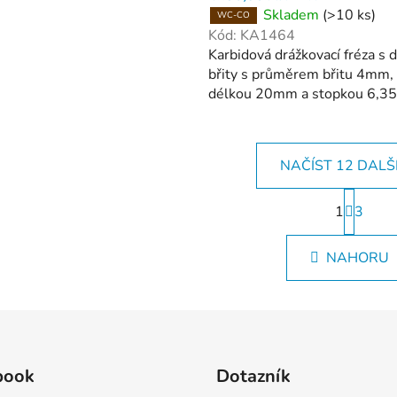
Skladem
(>10 ks)
WC-CO
Kód:
KA1464
Karbidová drážkovací fréza s
břity s průměrem břitu 4mm,
délkou 20mm a stopkou 6,35
NAČÍST 12 DALŠ
S
1
t
3
O
r
v
á
l
NAHORU
n
á
k
d
o
v
a
á
c
n
í
í
p
book
Dotazník
r