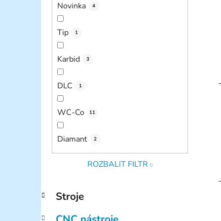
Novinka
4
Tip
i
1
Karbid
3
DLC
1
WC-Co
11
Diamant
2
ROZBALIT FILTR
K
Přeskočit
Stroje
a
kategorie
t
CNC nástroje