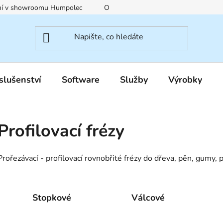
ení v showroomu Humpolec
O nás
Obchodní podmínky
slušenství
Software
Služby
Výrobky
Profilovací frézy
Prořezávací - profilovací rovnobřité frézy do dřeva, pěn, gumy, př
Stopkové
Válcové