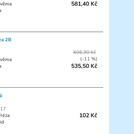
581,40 Kč
 dvěma
a
za 2B
606,90 Kč
(–11 %)
 dvěma
535,50 Kč
a
á
/17
102 Kč
fréza
id