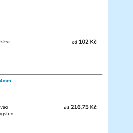
102 Kč
fréza
od
á 4mm
216,75 Kč
vací
od
ngsten