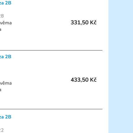
za 2B
n
í
28
p
331,50 Kč
 dvěma
r
a
o
d
u
za 2B
k
t
ů
433,50 Kč
 dvěma
a
za 2B
22