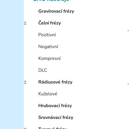
e
g
Gravírovací frézy
o
r
Čelní frézy
i
e
Pozitivní
Negativní
Kompresní
DLC
Rádiusové frézy
Kuželové
Hrubovací frézy
Srovnávací frézy