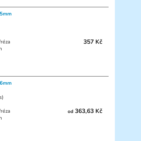
á 5mm
357 Kč
fréza
n
á 6mm
s)
363,63 Kč
fréza
od
n