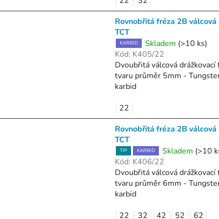
22
32
Rovnobřitá fréza 2B válcov
TCT
Skladem
(>10 ks)
KARBID
Kód:
K405/22
Dvoubřitá válcová drážkovací 
tvaru průměr 5mm - Tungste
karbid
22
Rovnobřitá fréza 2B válcov
TCT
Skladem
(>10 k
TIP
KARBID
Kód:
K406/22
Dvoubřitá válcová drážkovací 
tvaru průměr 6mm - Tungste
karbid
22
32
42
52
62