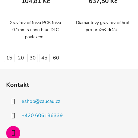
104,81 Kč
637,50 Kč
Gravírovací fréza PCB fréza
Diamantový gravírovací hrot
0.1mm s nano blue DLC
pro pružný držák
povlakem
15
20
30
45
60
Z
á
Kontakt
p
a
eshop
@
caucau.cz
t
í
+420 606136339