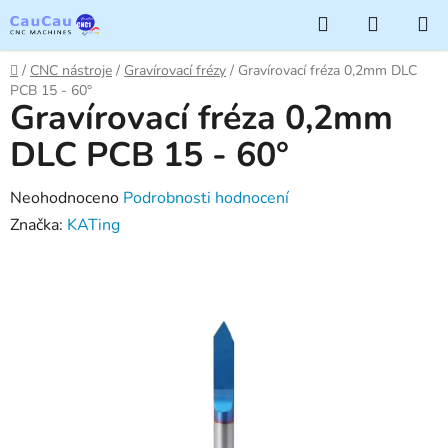
Přejít
Hledat
NÁKUP
na
KOŠÍK
obsah
Domů
/
CNC nástroje
/
Gravírovací frézy
/
Gravírovací fréza 0,2mm DLC
PCB 15 - 60°
Gravírovací fréza 0,2mm
DLC PCB 15 - 60°
Průměrné
Neohodnoceno
Podrobnosti hodnocení
hodnocení
Značka:
KATing
produktu
je
0,0
z
5
hvězdiček.