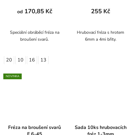
170,85 Kč
255 Kč
od
Speciální obráběcí fréza na
Hrubovací fréza s hrotem
broušení svarů.
6mm a 4mi břity.
20
10
16
13
NOVINKA
Fréza na broušení svarů
Sada 10ks hrubovacích
F 6-45
fréz 1-3mm