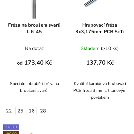
Fréza na broušení svarů
Hrubovací fréza
L 6-45
3x3,175mm PCB ScTi
Na dotaz
Skladem
(>10 ks)
173,40 Kč
137,70 Kč
od
Speciální obráběcí fréza na
Kvalitní karbidová hrubovací
broušení svarů.
PCB fréza 3 mm s titanovým
povlakem
22
25
16
28
KARBID
WC-CO