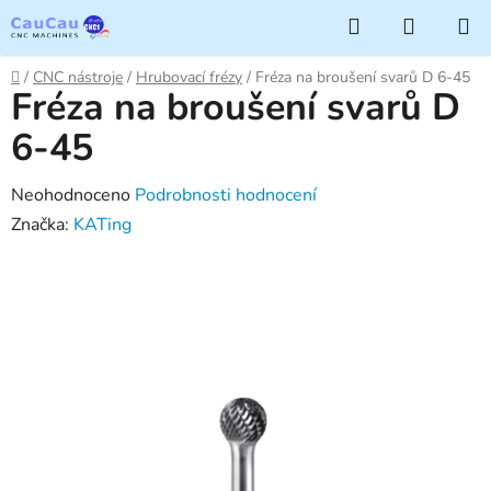
Přejít
Hledat
NÁKUP
na
KOŠÍK
obsah
Domů
/
CNC nástroje
/
Hrubovací frézy
/
Fréza na broušení svarů D 6-45
Fréza na broušení svarů D
6-45
Průměrné
Neohodnoceno
Podrobnosti hodnocení
hodnocení
Značka:
KATing
produktu
je
0,0
z
5
hvězdiček.