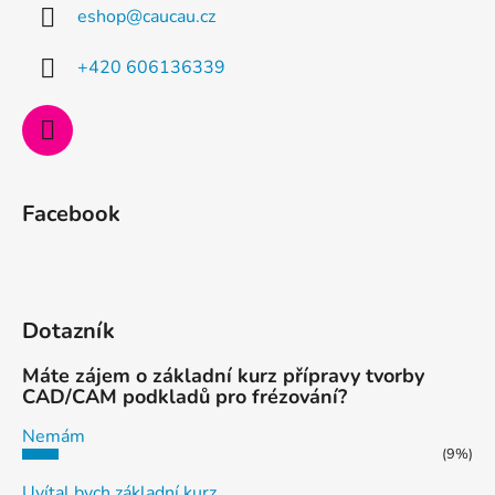
eshop
@
caucau.cz
t
í
+420 606136339
Facebook
Dotazník
Máte zájem o základní kurz přípravy tvorby
CAD/CAM podkladů pro frézování?
Nemám
(9%)
Uvítal bych základní kurz