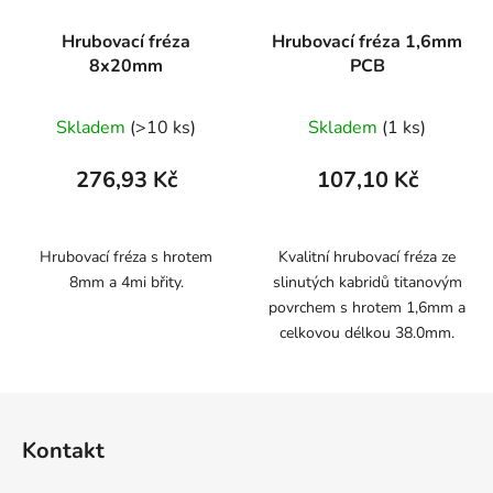
Hrubovací fréza
Hrubovací fréza 1,6mm
8x20mm
PCB
Skladem
(>10 ks)
Skladem
(1 ks)
276,93 Kč
107,10 Kč
Hrubovací fréza s hrotem
Kvalitní hrubovací fréza ze
8mm a 4mi břity.
slinutých kabridů titanovým
povrchem s hrotem 1,6mm a
celkovou délkou 38.0mm.
Z
á
Kontakt
p
a