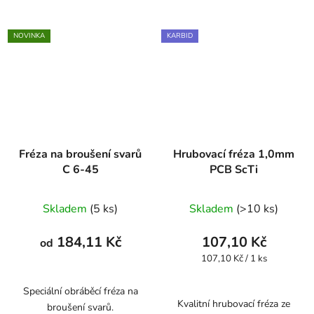
NOVINKA
KARBID
Fréza na broušení svarů
Hrubovací fréza 1,0mm
C 6-45
PCB ScTi
Skladem
(5 ks)
Skladem
(>10 ks)
184,11 Kč
107,10 Kč
od
Měrná
107,10 Kč / 1 ks
cena:
Speciální obráběcí fréza na
Kvalitní hrubovací fréza ze
broušení svarů.