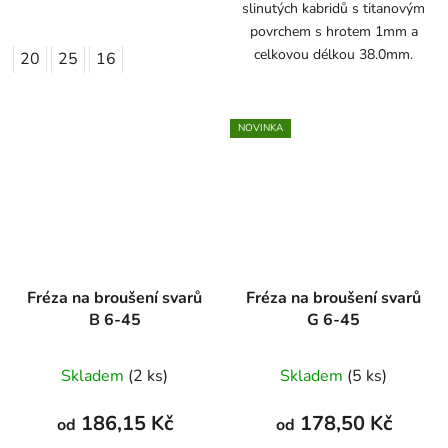
slinutých kabridů s titanovým
povrchem s hrotem 1mm a
celkovou délkou 38.0mm.
20
25
16
NOVINKA
Fréza na broušení svarů
Fréza na broušení svarů
B 6-45
G 6-45
Skladem
(2 ks)
Skladem
(5 ks)
186,15 Kč
178,50 Kč
od
od