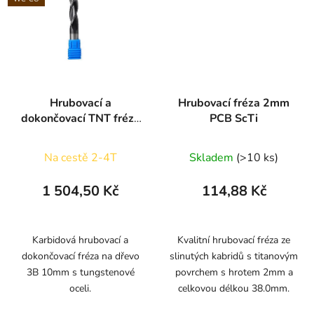
Hrubovací a
Hrubovací fréza 2mm
dokončovací TNT fréza
PCB ScTi
3B s přerušovaným
břitem 10mm
Na cestě 2-4T
Skladem
(>10 ks)
1 504,50 Kč
114,88 Kč
Karbidová hrubovací a
Kvalitní hrubovací fréza ze
dokončovací fréza na dřevo
slinutých kabridů s titanovým
3B 10mm s tungstenové
povrchem s hrotem 2mm a
oceli.
celkovou délkou 38.0mm.