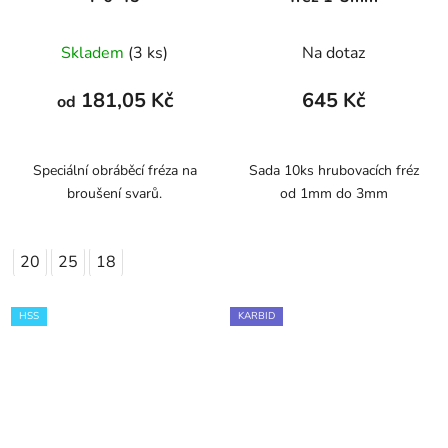
Skladem
(3 ks)
Na dotaz
181,05 Kč
645 Kč
od
Speciální obráběcí fréza na
Sada 10ks hrubovacích fréz
broušení svarů.
od 1mm do 3mm
20
25
18
HSS
KARBID