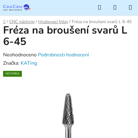
Přejít
Hledat
NÁKUP
na
KOŠÍK
obsah
Domů
/
CNC nástroje
/
Hrubovací frézy
/
Fréza na broušení svarů L 6-45
Fréza na broušení svarů L
6-45
Průměrné
Neohodnoceno
Podrobnosti hodnocení
hodnocení
Značka:
KATing
produktu
NOVINKA
je
0,0
z
5
hvězdiček.