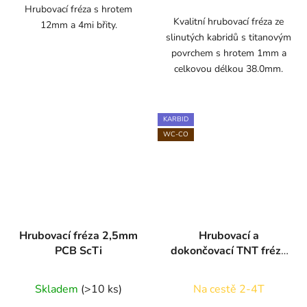
Hrubovací fréza s hrotem
Kvalitní hrubovací fréza ze
12mm a 4mi břity.
slinutých kabridů s titanovým
povrchem s hrotem 1mm a
celkovou délkou 38.0mm.
KARBID
WC-CO
Hrubovací fréza 2,5mm
Hrubovací a
PCB ScTi
dokončovací TNT fréza
3B s přerušovaným
břitem 10mm
Skladem
(>10 ks)
Na cestě 2-4T