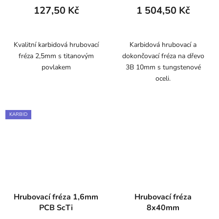
127,50 Kč
1 504,50 Kč
Kvalitní karbidová hrubovací
Karbidová hrubovací a
fréza 2,5mm s titanovým
dokončovací fréza na dřevo
povlakem
3B 10mm s tungstenové
oceli.
KARBID
Hrubovací fréza 1,6mm
Hrubovací fréza
PCB ScTi
8x40mm