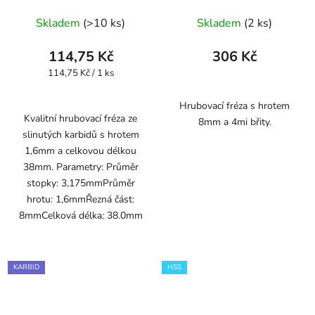
Skladem
(>10 ks)
Skladem
(2 ks)
114,75 Kč
306 Kč
Měrná
114,75 Kč / 1 ks
cena:
Hrubovací fréza s hrotem
Kvalitní hrubovací fréza ze
8mm a 4mi břity.
slinutých karbidů s hrotem
1,6mm a celkovou délkou
38mm. Parametry: Průměr
stopky: 3,175mmPrůměr
hrotu: 1,6mmŘezná část:
8mmCelková délka: 38.0mm
KARBID
HSS