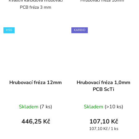
Kvalitní karbidová hrubovací
Hrubovací fréza 10mm
PCB fréza 3 mm
HSS
KARBID
Hrubovací fréza 12mm
Hrubovací fréza 1,0mm
PCB ScTi
Skladem
(7 ks)
Skladem
(>10 ks)
446,25 Kč
107,10 Kč
Měrná
107,10 Kč / 1 ks
cena: