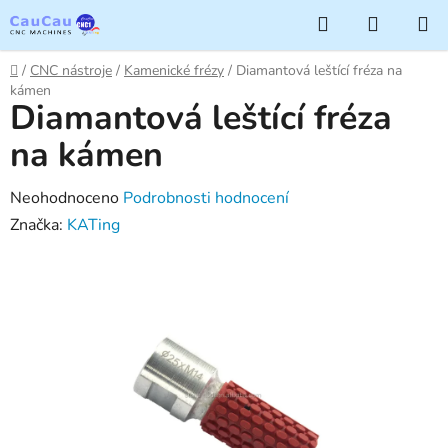
Přejít
Hledat
NÁKUP
na
KOŠÍK
obsah
Domů
/
CNC nástroje
/
Kamenické frézy
/
Diamantová leštící fréza na
kámen
Diamantová leštící fréza
na kámen
Průměrné
Neohodnoceno
Podrobnosti hodnocení
hodnocení
Značka:
KATing
produktu
je
0,0
z
5
hvězdiček.