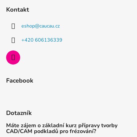
á
Kontakt
p
a
eshop
@
caucau.cz
t
í
+420 606136339
Facebook
Dotazník
Máte zájem o základní kurz přípravy tvorby
CAD/CAM podkladů pro frézování?