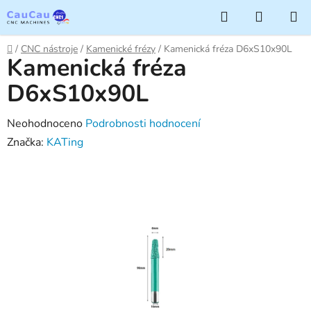
Přejít
Hledat
NÁKUP
na
KOŠÍK
obsah
Domů
/
CNC nástroje
/
Kamenické frézy
/
Kamenická fréza D6xS10x90L
Kamenická fréza
D6xS10x90L
Průměrné
Neohodnoceno
Podrobnosti hodnocení
hodnocení
Značka:
KATing
produktu
je
0,0
z
5
hvězdiček.