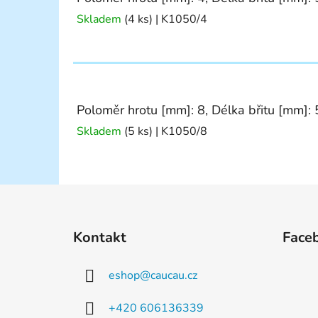
Skladem
(4 ks)
| K1050/4
Poloměr hrotu [mm]: 8, Délka břitu [mm]: 
Skladem
(5 ks)
| K1050/8
Z
á
Kontakt
Face
p
a
eshop
@
caucau.cz
t
í
+420 606136339