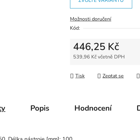
ZVOLTE VARIANTU
5
hvězdiček.
Možnosti doručení
Kód:
446,25 Kč
539,96 Kč včetně DPH
Měrná cena:
Tisk
Zeptat se
ty
Popis
Hodnocení
50, Délka nástroje [mm]: 100