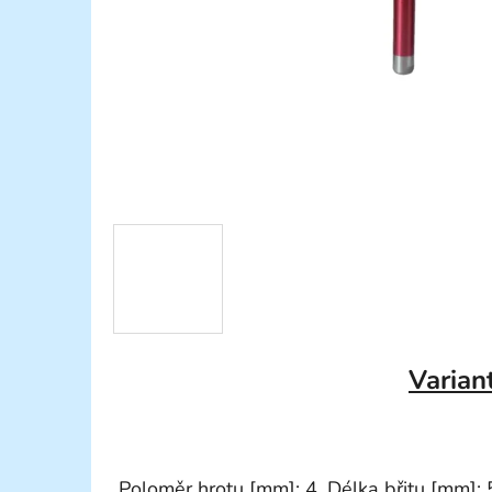
Varian
Poloměr hrotu [mm]: 4, Délka břitu [mm]: 