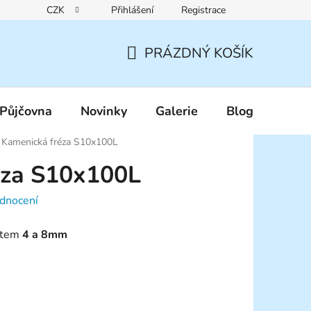
CZK
Přihlášení
Registrace
Reklamační řád
Pravidla zákaznických slev
Podmínky ochr
PRÁZDNÝ KOŠÍK
NÁKUPNÍ
KOŠÍK
Půjčovna
Novinky
Galerie
Blog
Kamenická fréza S10x100L
éza S10x100L
dnocení
rotem
4 a 8mm