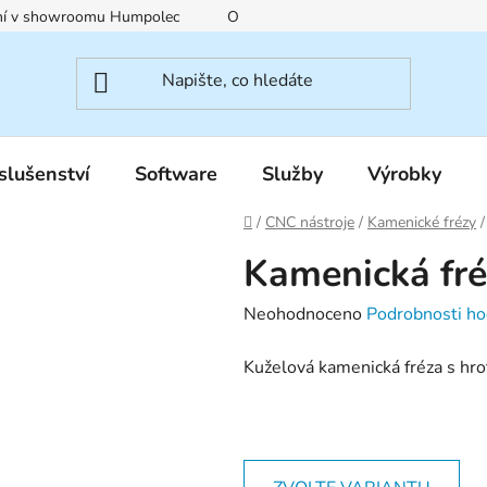
ení v showroomu Humpolec
O nás
Obchodní podmínky
slušenství
Software
Služby
Výrobky
Domů
/
CNC nástroje
/
Kamenické frézy
/
Kamenická fr
Průměrné
Neohodnoceno
Podrobnosti ho
hodnocení
Kuželová kamenická fréza s h
produktu
je
0,0
z