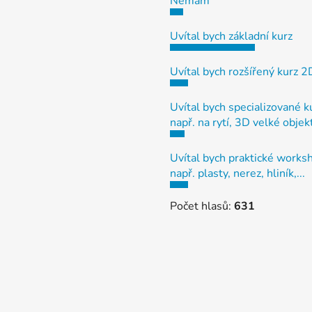
Nemám
Uvítal bych základní kurz
Uvítal bych rozšířený kurz 
Uvítal bych specializované k
např. na rytí, 3D velké objek
Uvítal bych praktické works
např. plasty, nerez, hliník,...
Počet hlasů:
631