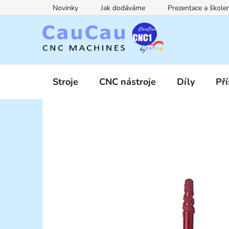
Přejít
Novinky
Jak dodáváme
Prezentace a škol
na
obsah
Stroje
CNC nástroje
Díly
Pří