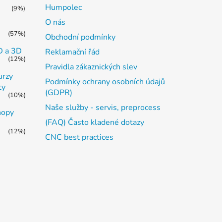
Humpolec
(9%)
O nás
(57%)
Obchodní podmínky
2D a 3D
Reklamační řád
(12%)
Pravidla zákaznických slev
urzy
Podmínky ochrany osobních údajů
ty
(GDPR)
(10%)
Naše služby - servis, preprocess
hopy
(FAQ) Často kladené dotazy
(12%)
CNC best practices