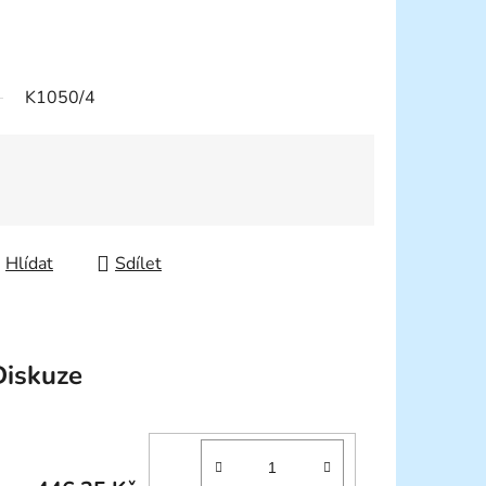
K1050/4
Hlídat
Sdílet
Diskuze