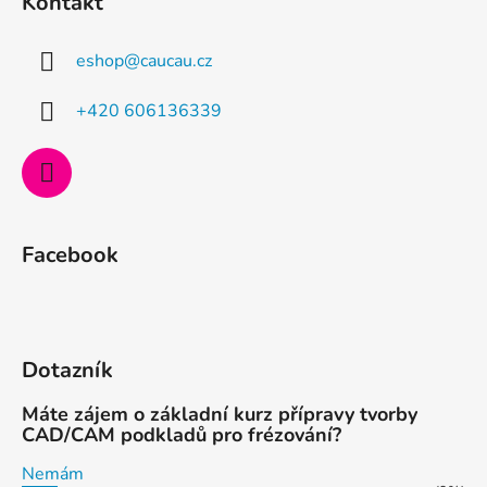
Kontakt
p
a
eshop
@
caucau.cz
t
í
+420 606136339
Facebook
Dotazník
Máte zájem o základní kurz přípravy tvorby
CAD/CAM podkladů pro frézování?
Nemám