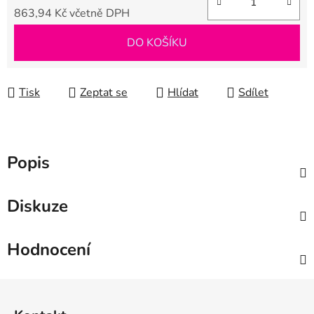
863,94 Kč včetně DPH
Měrná cena:
DO KOŠÍKU
Tisk
Zeptat se
Hlídat
Sdílet
Popis
Diskuze
Hodnocení
Z
á