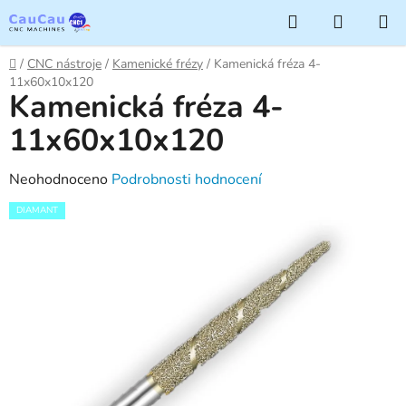
Přejít
Hledat
NÁKUP
na
KOŠÍK
obsah
Domů
/
CNC nástroje
/
Kamenické frézy
/
Kamenická fréza 4-
11x60x10x120
Kamenická fréza 4-
11x60x10x120
Průměrné
Neohodnoceno
Podrobnosti hodnocení
hodnocení
DIAMANT
produktu
je
0,0
z
5
hvězdiček.