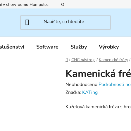
ení v showroomu Humpolec
O nás
Obchodní podmínky
slušenství
Software
Služby
Výrobky
Domů
/
CNC nástroje
/
Kamenické frézy
/
Kamenická fr
Průměrné
Neohodnoceno
Podrobnosti ho
hodnocení
Značka:
KATing
produktu
Kuželová kamenická fréza s h
je
0,0
z