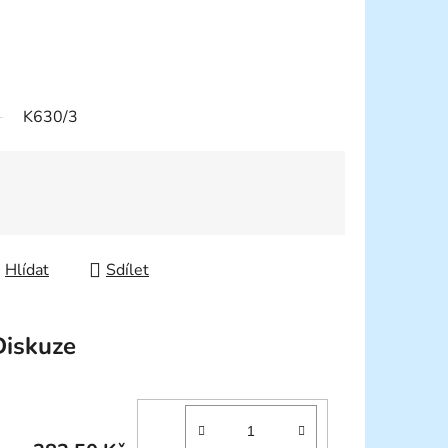
K630/3
Hlídat
Sdílet
Diskuze