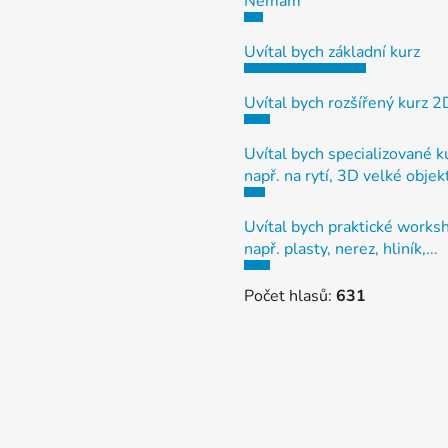
Nemám
Uvítal bych základní kurz
Uvítal bych rozšířený kurz 
Uvítal bych specializované k
např. na rytí, 3D velké objek
Uvítal bych praktické works
např. plasty, nerez, hliník,...
Počet hlasů:
631