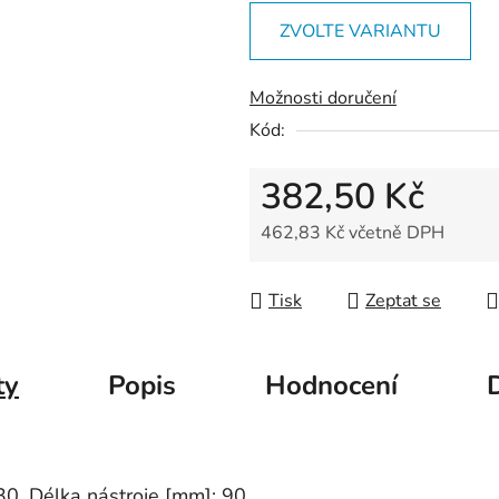
5
ZVOLTE VARIANTU
hvězdiček.
Možnosti doručení
Kód:
382,50 Kč
462,83 Kč včetně DPH
Měrná cena:
Tisk
Zeptat se
ty
Popis
Hodnocení
30, Délka nástroje [mm]: 90