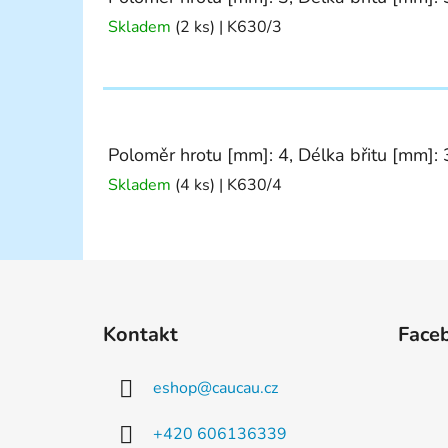
Skladem
(2 ks)
| K630/3
Poloměr hrotu [mm]: 4, Délka břitu [mm]: 
Skladem
(4 ks)
| K630/4
Z
á
Kontakt
Face
p
a
eshop
@
caucau.cz
t
í
+420 606136339