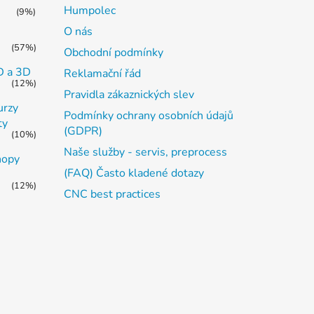
Humpolec
(9%)
O nás
(57%)
Obchodní podmínky
2D a 3D
Reklamační řád
(12%)
Pravidla zákaznických slev
urzy
Podmínky ochrany osobních údajů
ty
(GDPR)
(10%)
Naše služby - servis, preprocess
hopy
(FAQ) Často kladené dotazy
(12%)
CNC best practices