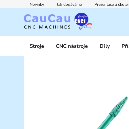
Přejít
Novinky
Jak dodáváme
Prezentace a škol
na
obsah
Stroje
CNC nástroje
Díly
Pří