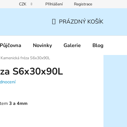
CZK
Přihlášení
Registrace
Reklamační řád
Pravidla zákaznických slev
Podmínky ochr
PRÁZDNÝ KOŠÍK
NÁKUPNÍ
KOŠÍK
Půjčovna
Novinky
Galerie
Blog
Kamenická fréza S6x30x90L
éza S6x30x90L
dnocení
rotem
3 a 4
mm