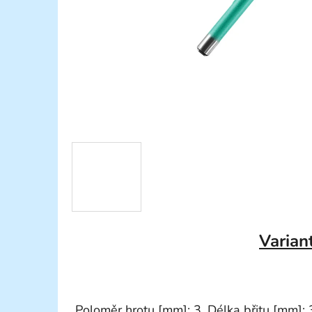
Varian
Poloměr hrotu [mm]: 3, Délka břitu [mm]: 