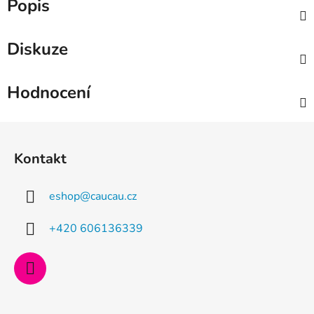
Popis
Diskuze
Hodnocení
Z
á
Kontakt
p
a
eshop
@
caucau.cz
t
í
+420 606136339