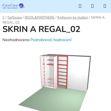
Přejít
Hledat
NÁKUP
na
KOŠÍK
obsah
Domů
/
Software
/
BOOL&PARTNERS
/
Knihovny ke stažení
/
SKRIN A
REGAL_02
SKRIN A REGAL_02
Průměrné
Neohodnoceno
Podrobnosti hodnocení
hodnocení
produktu
je
0,0
z
5
hvězdiček.