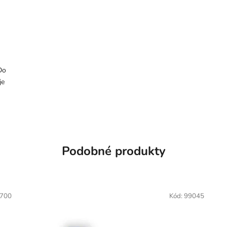
Do
je
Podobné produkty
700
Kód:
99045