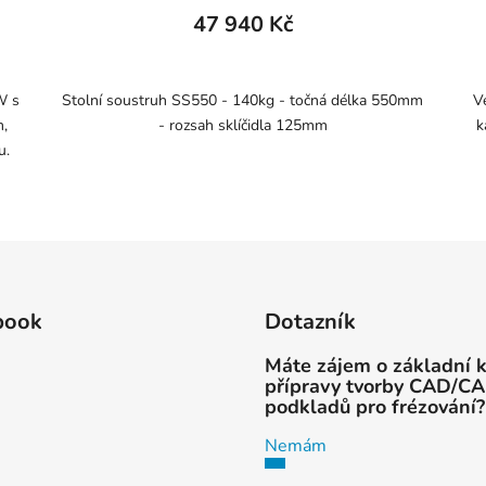
47 940 Kč
W s
Stolní soustruh SS550 - 140kg - točná délka 550mm
V
m,
- rozsah sklíčidla 125mm
k
u.
book
Dotazník
Máte zájem o základní 
přípravy tvorby CAD/C
podkladů pro frézování?
Nemám