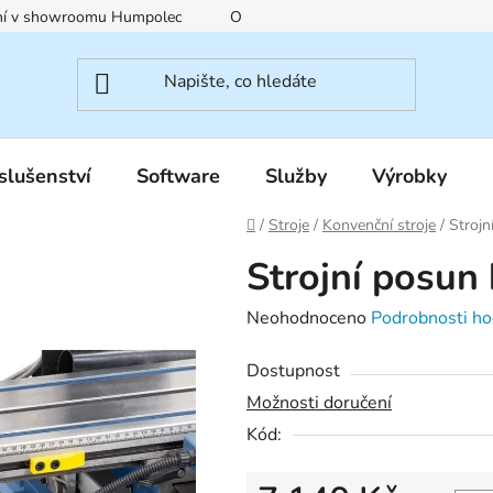
ení v showroomu Humpolec
O nás
Obchodní podmínky
slušenství
Software
Služby
Výrobky
Domů
/
Stroje
/
Konvenční stroje
/
Strojn
Strojní posun
Průměrné
Neohodnoceno
Podrobnosti ho
hodnocení
Dostupnost
produktu
Možnosti doručení
je
Kód:
0,0
z