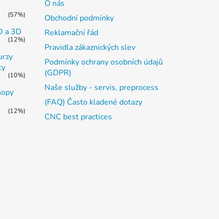
O nás
(57%)
Obchodní podmínky
2D a 3D
Reklamační řád
(12%)
Pravidla zákaznických slev
urzy
Podmínky ochrany osobních údajů
ty
(GDPR)
(10%)
Naše služby - servis, preprocess
hopy
(FAQ) Často kladené dotazy
(12%)
CNC best practices