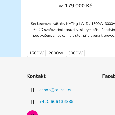
179 000 Kč
od
Set laserová svářečky KATing LW-D / 1500W-3000
6ti 2D svařovacími obrazci, veškerým příslušenství
podavačem, chladičem a pistolí připravena k provoz
1500W
2000W
3000W
Z
á
Kontakt
Face
p
a
eshop
@
caucau.cz
t
í
+420 606136339