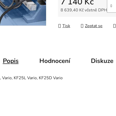
7 140 Kč
5
hvězdiček.
8 639,40 Kč včetně DPH
Měrná cena:
Tisk
Zeptat se
Popis
Hodnocení
Diskuze
 Vario, KF25L Vario, KF25D Vario