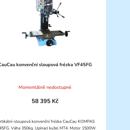
CauCau konvenční sloupová frézka VF45FG
Momentálně nedostupné
58 395 Kč
rtikální-sloupová konvenční frézka CauCau KOMPAS
45FG. Váha 350kg. Upínací kužel MT4. Motor 1500W.