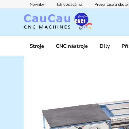
Přejít
Novinky
Jak dodáváme
Prezentace a škol
na
obsah
Stroje
CNC nástroje
Díly
Pří