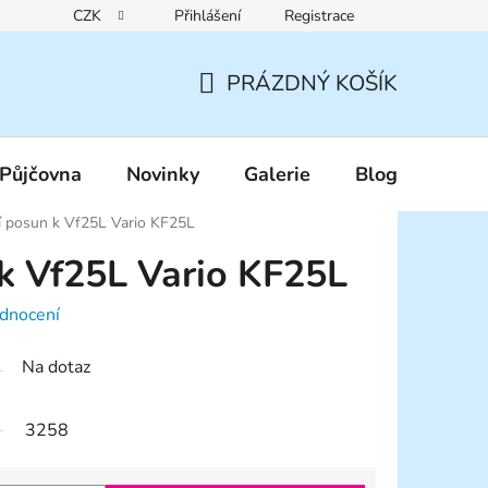
CZK
Přihlášení
Registrace
Reklamační řád
Pravidla zákaznických slev
Podmínky ochr
PRÁZDNÝ KOŠÍK
NÁKUPNÍ
KOŠÍK
Půjčovna
Novinky
Galerie
Blog
í posun k Vf25L Vario KF25L
 k Vf25L Vario KF25L
dnocení
Na dotaz
3258