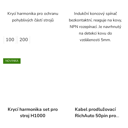
Krycí harmonika pro ochranu
Indukční koncový spínač
pohyblivých částí strojů
bezkontaktní, reaguje na kovy,
NPN rozepínací. Je navrhnutý
na detekci kovu do
100
200
vzdálenosti 5mm.
NOVINKA
Krycí harmonika set pro
Kabel prodlužovací
stroj H1000
RichAuto 50pin pro
A1x, B1x, B5x