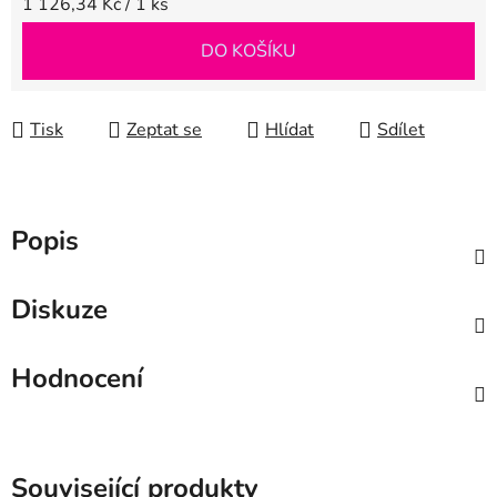
Měrná cena:
1 126,34 Kč / 1 ks
DO KOŠÍKU
Tisk
Zeptat se
Hlídat
Sdílet
Popis
Diskuze
Hodnocení
Související produkty