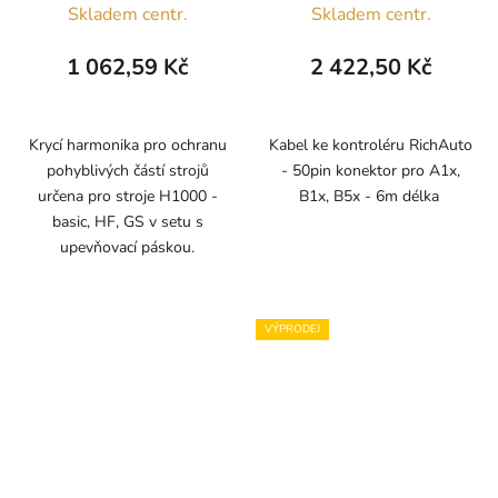
Skladem centr.
Skladem centr.
1 062,59 Kč
2 422,50 Kč
Krycí harmonika pro ochranu
Kabel ke kontroléru RichAuto
pohyblivých částí strojů
- 50pin konektor pro A1x,
určena pro stroje H1000 -
B1x, B5x - 6m délka
basic, HF, GS v setu s
upevňovací páskou.
VÝPRODEJ