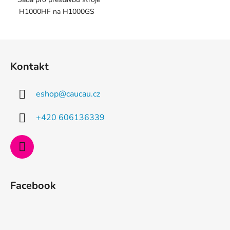
H1000HF na H1000GS
Z
á
Kontakt
p
a
eshop
@
caucau.cz
t
í
+420 606136339
Facebook