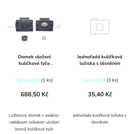
Jednořadá kuličková
Domek uložení
ložiska s těsněním
kuličkové tyče
BK12/BF12
Servisní díl
(3 ks)
Servisní díl
(1 ks)
35,40 Kč
688,50 Kč
jednořadá kuličková ložiska s
Ložiskový domek s axiálno-
těsněním
radiálnym ložiskem uložení
konců kuličkové tyče