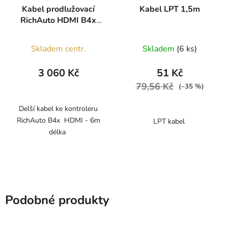
Kabel prodlužovací
Kabel LPT 1,5m
RichAuto HDMI B4x
6m
Průměrné
Skladem centr.
Skladem
(6 ks)
hodnocení
produktu
3 060 Kč
51 Kč
je
79,56 Kč
(–35 %)
5,0
z
Delší kabel ke kontroleru
RichAuto B4x HDMI - 6m
LPT kabel
5
délka
hvězdiček.
Podobné produkty