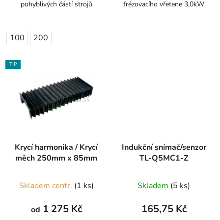
pohyblivých částí strojů
frézovacího vřetene 3,0kW
100
200
TIP
Krycí harmonika / Krycí
Indukční snímač/senzor
měch 250mm x 85mm
TL-Q5MC1-Z
Skladem centr.
(1 ks)
Skladem
(5 ks)
1 275 Kč
165,75 Kč
od