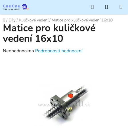
Přejít
Hledat
NÁKUP
na
KOŠÍK
obsah
Domů
/
Díly
/
Kuličkové vedení
/
Matice pro kuličkové vedení 16x10
Matice pro kuličkové
vedení 16x10
Průměrné
Neohodnoceno
Podrobnosti hodnocení
hodnocení
produktu
je
0,0
z
5
hvězdiček.