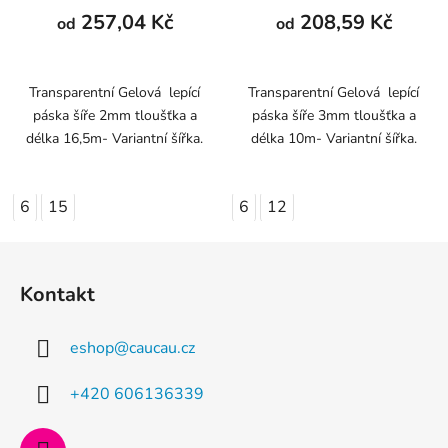
257,04 Kč
208,59 Kč
od
od
Transparentní Gelová lepící
Transparentní Gelová lepící
páska šíře 2mm tloušťka a
páska šíře 3mm tloušťka a
délka 16,5m- Variantní šířka.
délka 10m- Variantní šířka.
6
15
6
12
Z
á
Kontakt
p
a
eshop
@
caucau.cz
t
í
+420 606136339