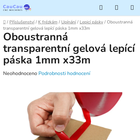
Přejít
Hledat
NÁKUP
na
KOŠÍK
obsah
Domů
/
Příslušenství
/
K frézkám
/
Upínání
/
Lepicí pásky
/
Oboustranná
transparentní gelová lepící páska 1mm x33m
Oboustranná
transparentní gelová lepící
páska 1mm x33m
Průměrné
Neohodnoceno
Podrobnosti hodnocení
hodnocení
produktu
je
0,0
z
5
hvězdiček.