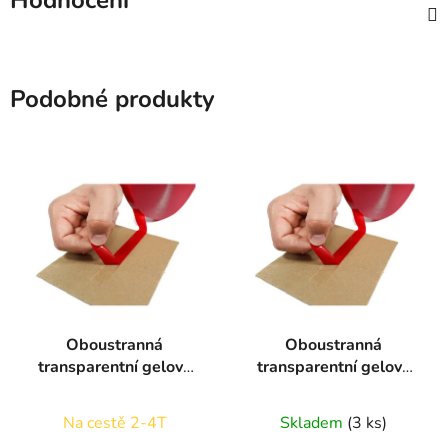
Hodnocení
Podobné produkty
Oboustranná
Oboustranná
transparentní gelová
transparentní gelová
lepící páska 2mm
lepící páska 3mm
x16,5m
x10m
Na cestě 2-4T
Skladem
(3 ks)