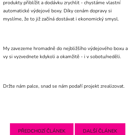
produkty přiblížit a dodávku zrychlit - chystáme vlastní
automatické výdejové boxy. Díky cenám dopravy si
myslíme, že to již začíná dostávat i ekonomický smysl.
My zavezeme hromadně do nejbližšího výdejového boxu a
vy si vyzvednete kdykoli a okamžitě - i v sobotu/neděli.
Držte nám palce, snad se nám podaří projekt zrealizovat.
PŘEDCHOZÍ ČLÁNEK
DALŠÍ ČLÁNEK