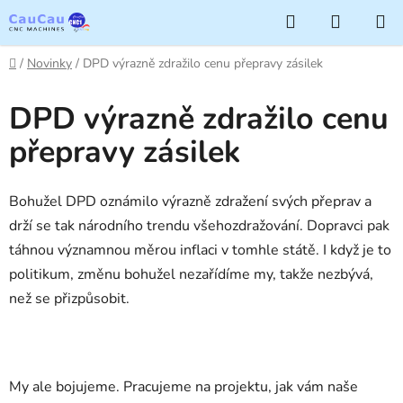
Přejít
Hledat
NÁKUP
na
KOŠÍK
obsah
Domů
/
Novinky
/
DPD výrazně zdražilo cenu přepravy zásilek
DPD výrazně zdražilo cenu
přepravy zásilek
Bohužel DPD oznámilo výrazně zdražení svých přeprav a
drží se tak národního trendu všehozdražování. Dopravci pak
táhnou významnou měrou inflaci v tomhle státě. I když je to
politikum, změnu bohužel nezařídíme my, takže nezbývá,
než se přizpůsobit.
My ale bojujeme. Pracujeme na projektu, jak vám naše