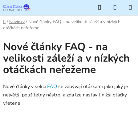
Přejít
Hledat
NÁKUP
na
KOŠÍK
obsah
Domů
/
Novinky
/
Nové články FAQ - na velikosti záleží a v nízkých
otáčkách neřežeme
Nové články FAQ - na
velikosti záleží a v nízkých
otáčkách neřežeme
Nové články v sekci
FAQ
se zabývají otázkami jako jaký je
největší použitelný nástroj a zda lze nastavit nižší otáčky
vřetene.