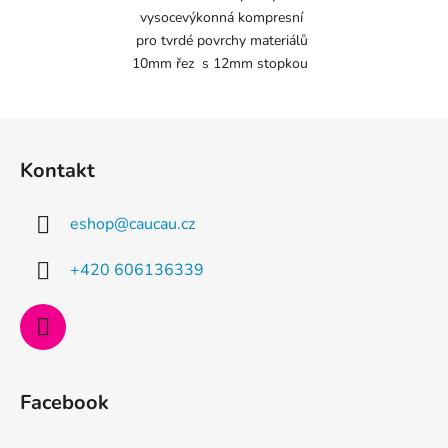
vysocevýkonná kompresní
pro tvrdé povrchy materiálů
10mm řez s 12mm stopkou
Z
á
Kontakt
p
a
eshop
@
caucau.cz
t
í
+420 606136339
Facebook