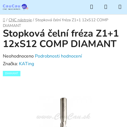
Přejít
Hledat
NÁKUP
na
KOŠÍK
obsah
Domů
/
CNC nástroje
/
Stopková čelní fréza Z1+1 12xS12 COMP
DIAMANT
Stopková čelní fréza Z1+1
12xS12 COMP DIAMANT
Průměrné
Neohodnoceno
Podrobnosti hodnocení
hodnocení
Značka:
KATing
produktu
DIAMANT
je
0,0
z
5
hvězdiček.