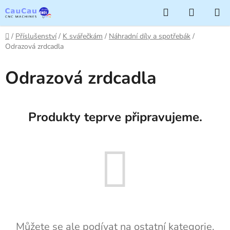
Přejít
Hledat
NÁKUP
na
KOŠÍK
obsah
Domů
/
Příslušenství
/
K svářečkám
/
Náhradní díly a spotřebák
/
Odrazová zrdcadla
Odrazová zrdcadla
Produkty teprve připravujeme.
Můžete se ale podívat na ostatní kategorie.