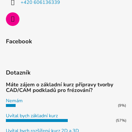
+420 606136339
r
v
k
y
v
ý
Facebook
p
i
s
u
Dotazník
Máte zájem o základní kurz přípravy tvorby
CAD/CAM podkladů pro frézování?
Nemám
(9%)
Uvítal bych základní kurz
(57%)
Uvítal bych rozšířený kurz 2D a 3D