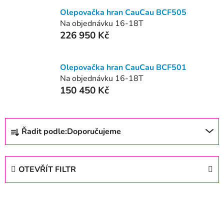
Olepovačka hran CauCau BCF505
Na objednávku 16-18T
226 950 Kč
Olepovačka hran CauCau BCF501
Na objednávku 16-18T
150 450 Kč
Ř
Řadit podle:
Doporučujeme
a
z
e
OTEVŘÍT FILTR
n
í
V
p
ý
r