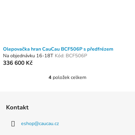
Olepovačka hran CauCau BCF506P s předfrézem
Na objednávku 16-18T
Kód:
BCF506P
336 600 Kč
4
položek celkem
O
v
l
Z
á
á
d
Kontakt
p
a
a
c
eshop
@
caucau.cz
t
í
p
í