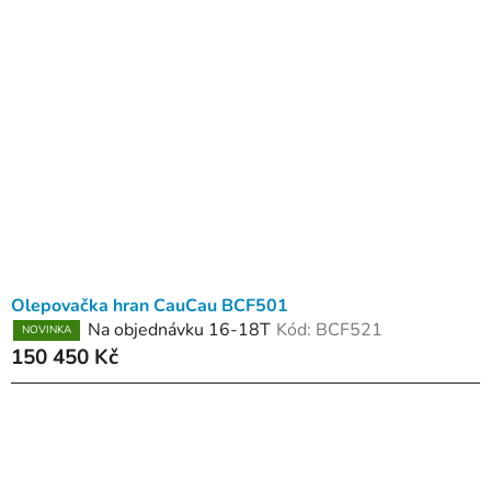
p
o
i
d
s
u
p
k
r
t
o
ů
d
u
k
t
ů
Olepovačka hran CauCau BCF501
Na objednávku 16-18T
Kód:
BCF521
NOVINKA
150 450 Kč