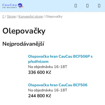
Přejít
Hledat
NÁKUP
na
KOŠÍK
obsah
Domů
/
Stroje
/
Konvenční stroje
/
Olepovačky
Olepovačky
Nejprodávanější
Olepovačka hran CauCau BCF506P s
předfrézem
Na objednávku 16-18T
336 600 Kč
Olepovačka hran CauCau BCF506
Na objednávku 16-18T
244 800 Kč