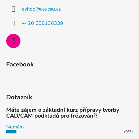
a
eshop
@
caucau.cz
t
í
+420 606136339
Facebook
Dotazník
Máte zájem o základní kurz přípravy tvorby
CAD/CAM podkladů pro frézování?
Nemám
(9%)