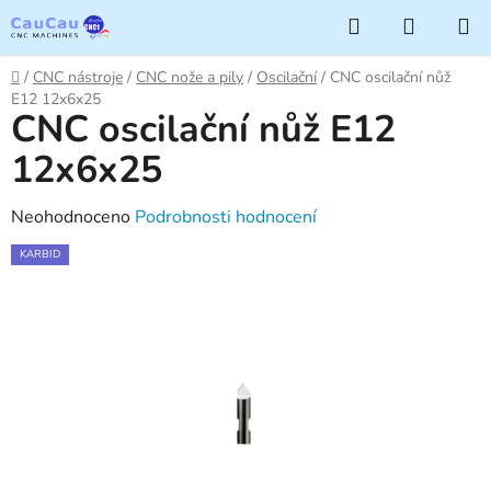
Přejít
Hledat
NÁKUP
na
KOŠÍK
obsah
Domů
/
CNC nástroje
/
CNC nože a pily
/
Oscilační
/
CNC oscilační nůž
E12 12x6x25
CNC oscilační nůž E12
12x6x25
Průměrné
Neohodnoceno
Podrobnosti hodnocení
hodnocení
KARBID
produktu
je
0,0
z
5
hvězdiček.