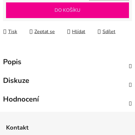
Měrná cena:
DO KOŠÍKU
Tisk
Zeptat se
Hlídat
Sdílet
Popis
Diskuze
Hodnocení
Z
á
Kontakt
p