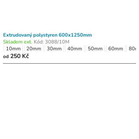
u
k
t
ů
Extrudovaný polystyren 600x1250mm
Skladem ext.
Kód:
3088/10M
10mm
20mm
30mm
40mm
50mm
60mm
80
250 Kč
od