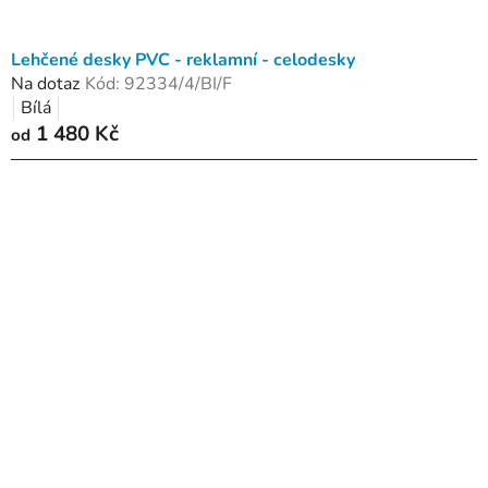
Lehčené desky PVC - reklamní - celodesky
Na dotaz
Kód:
92334/4/BI/F
Bílá
1 480 Kč
od