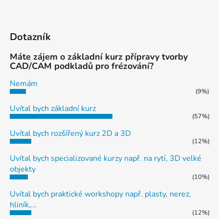
s
u
Dotazník
Máte zájem o základní kurz přípravy tvorby
CAD/CAM podkladů pro frézování?
Nemám
(9%)
Uvítal bych základní kurz
(57%)
Uvítal bych rozšířený kurz 2D a 3D
(12%)
Uvítal bych specializované kurzy např. na rytí, 3D velké
objekty
(10%)
Uvítal bych praktické workshopy např. plasty, nerez,
hliník,...
(12%)