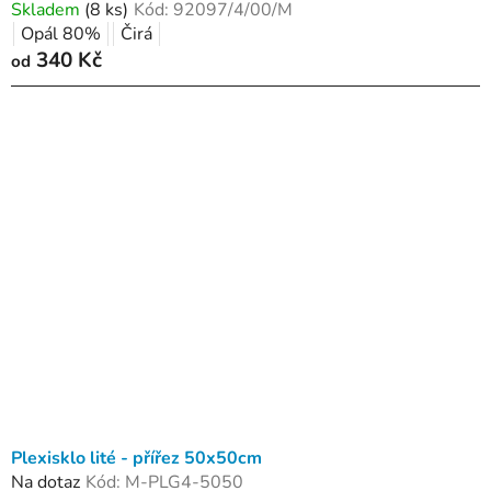
Skladem
(8 ks)
Kód:
92097/4/00/M
Opál 80%
Čirá
340 Kč
od
Plexisklo lité - přířez 50x50cm
Na dotaz
Kód:
M-PLG4-5050