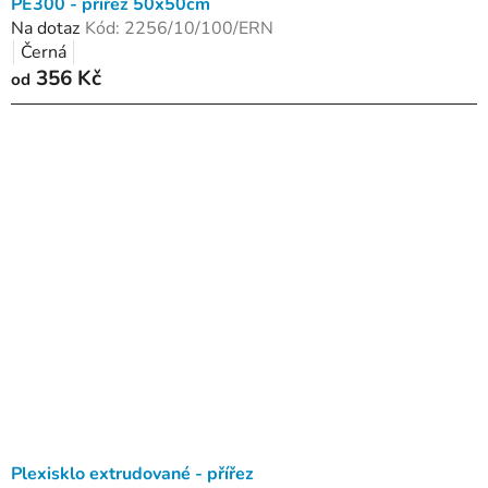
PE300 - přířez 50x50cm
Na dotaz
Kód:
2256/10/100/ERN
Černá
356 Kč
od
Plexisklo extrudované - přířez