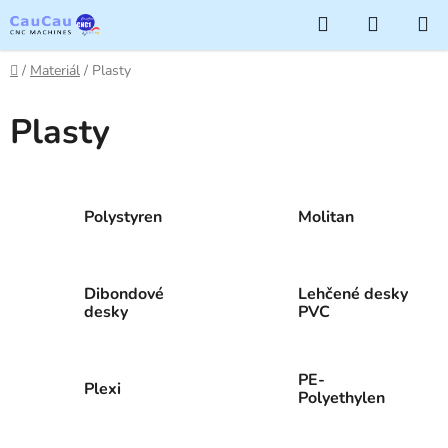
Přejít
Hledat
NÁKUP
na
KOŠÍK
obsah
Domů
/
Materiál
/
Plasty
Plasty
Polystyren
Molitan
Dibondové
Lehčené desky
desky
PVC
PE-
Plexi
Polyethylen