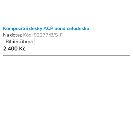
Kompozitní desky ACP bond celodeska
Na dotaz
Kód:
92277/B/S-F
Bílá/Stříbrná
2 400 Kč