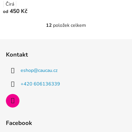
Čirá
450 Kč
od
12
položek celkem
O
v
l
Z
á
á
d
Kontakt
p
a
a
c
eshop
@
caucau.cz
t
í
p
í
+420 606136339
r
v
k
y
v
ý
Facebook
p
i