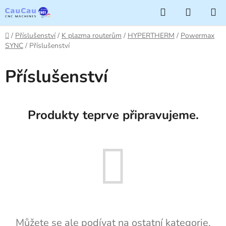
Přejít
Hledat
NÁKUP
na
KOŠÍK
obsah
Domů
/
Příslušenství
/
K plazma routerům
/
HYPERTHERM
/
Powermax
SYNC
/
Příslušenství
Příslušenství
Produkty teprve připravujeme.
Můžete se ale podívat na ostatní kategorie.