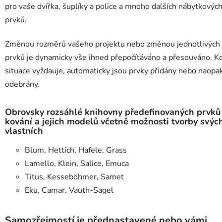
pro vaše dvířka, šuplíky a police a mnoho dalších nábytkovýc
prvků.
Změnou rozměrů vašeho projektu nebo změnou jednotlivých
prvků je dynamicky vše ihned přepočítáváno a přesouváno. Kd
situace vyždauje, automaticky jsou prvky přidány nebo naopa
odebrány.
Obrovsky rozsáhlé knihovny předefinovaných prvků
kování a jejich modelů včetně možnosti tvorby svýc
vlastních
Blum, Hettich, Hafele, Grass
Lamello, Klein, Salice, Emuca
Titus, Kesseböhmer, Samet
Eku, Camar, Vauth-Sagel
Samozřejmostí je přednastavené nebo vámi