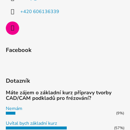
t
í
+420 606136339
Facebook
Dotazník
Máte zájem o základní kurz přípravy tvorby
CAD/CAM podkladů pro frézování?
Nemám
(9%)
Uvítal bych základní kurz
(57%)