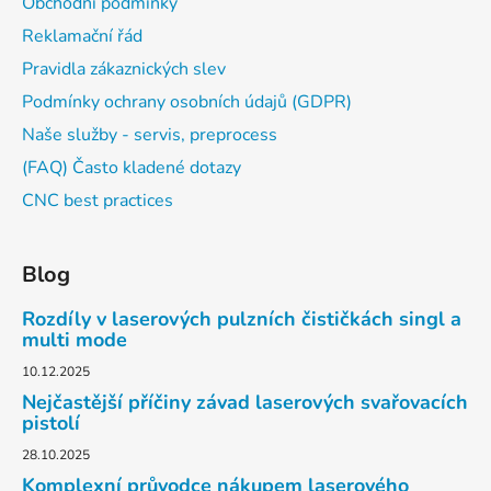
Obchodní podmínky
Reklamační řád
Pravidla zákaznických slev
Podmínky ochrany osobních údajů (GDPR)
Naše služby - servis, preprocess
(FAQ) Často kladené dotazy
CNC best practices
Blog
Rozdíly v laserových pulzních čističkách singl a
multi mode
10.12.2025
Nejčastější příčiny závad laserových svařovacích
pistolí
28.10.2025
Komplexní průvodce nákupem laserového