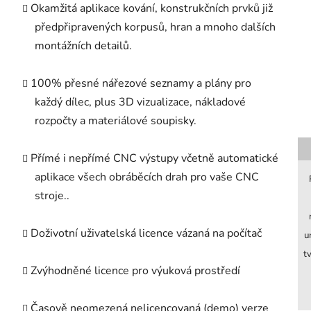
Okamžitá aplikace kování, konstrukčních prvků již
předpřipravených korpusů, hran a mnoho dalších
montážních detailů.
100% přesné nářezové seznamy a plány pro
každý dílec, plus 3D vizualizace, nákladové
rozpočty a materiálové soupisky.
Přímé i nepřímé CNC výstupy včetně automatické
aplikace všech obráběcích drah pro vaše CNC
stroje..
Doživotní uživatelská licence vázaná na počítač
u
t
Zvýhodněné licence pro výuková prostředí
Časově neomezená nelicencovaná (demo) verze