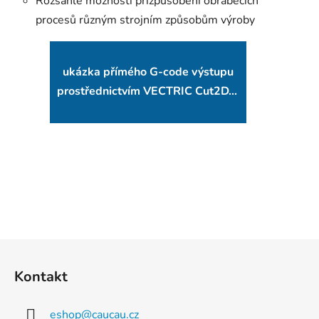
Rozsáhlé možnosti přizpůsobení obráběcích
procesů různým strojním způsobům výroby
ukázka přímého G-code výstupu
prostřednictvím VECTRIC Cut2D...
Z
á
Kontakt
p
a
eshop
@
caucau.cz