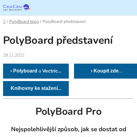
Přejít
na
obsah
Domů
/
PolyBoard blog
/
PolyBoard představení
PolyBoard představení
29.11.2022
a
Vectric...
...
› Polyboard
› Koupit zde
Knihovny ke stažení...
PolyBoard Pro
Nejspolehlivější způsob, jak se dostat od