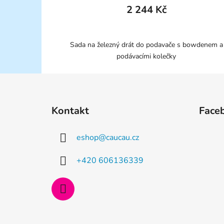
2 244 Kč
Sada na železný drát do podavače s bowdenem a
podávacími kolečky
Z
á
Kontakt
Face
p
a
eshop
@
caucau.cz
t
í
+420 606136339