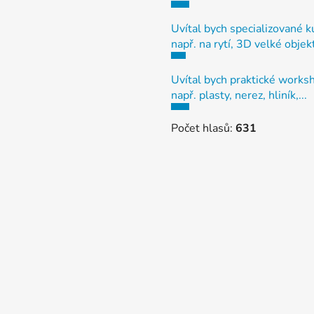
Uvítal bych specializované k
např. na rytí, 3D velké objek
Uvítal bych praktické works
např. plasty, nerez, hliník,...
Počet hlasů:
631