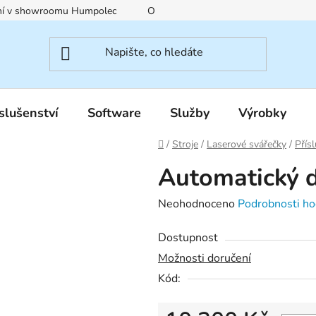
ení v showroomu Humpolec
O nás
Obchodní podmínky
slušenství
Software
Služby
Výrobky
Domů
/
Stroje
/
Laserové svářečky
/
Přís
Automatický 
Průměrné
Neohodnoceno
Podrobnosti ho
hodnocení
Dostupnost
produktu
Možnosti doručení
je
Kód:
0,0
z