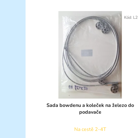
Kód:
L2
Sada bowdenu a koleček na železo do
podavače
Na cestě 2-4T