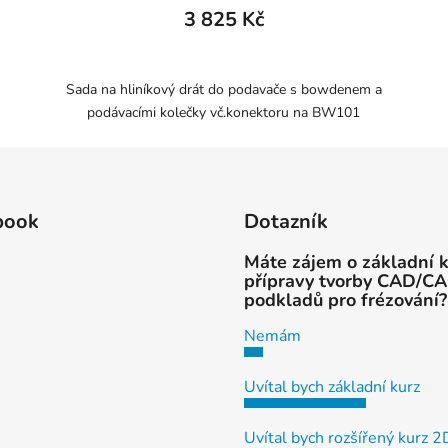
3 825 Kč
Sada na hliníkový drát do podavače s bowdenem a
podávacími kolečky vč.konektoru na BW101
book
Dotazník
Máte zájem o základní 
přípravy tvorby CAD/C
podkladů pro frézování?
Nemám
Uvítal bych základní kurz
Uvítal bych rozšířený kurz 