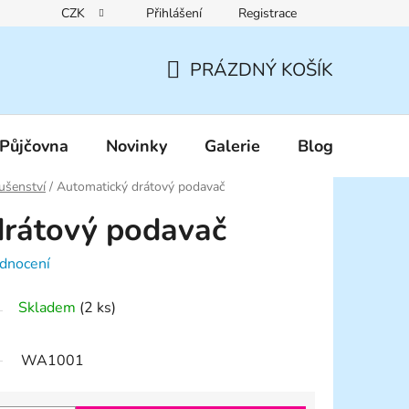
CZK
Přihlášení
Registrace
Reklamační řád
Pravidla zákaznických slev
Podmínky ochr
PRÁZDNÝ KOŠÍK
NÁKUPNÍ
KOŠÍK
Půjčovna
Novinky
Galerie
Blog
lušenství
/
Automatický drátový podavač
drátový podavač
dnocení
Skladem
(2 ks)
WA1001