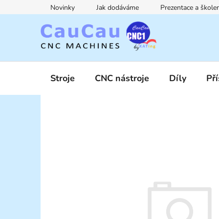
Přejít
Novinky
Jak dodáváme
Prezentace a škol
na
obsah
Stroje
CNC nástroje
Díly
Pří