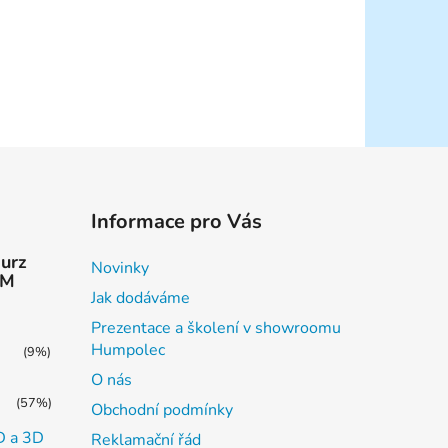
Informace pro Vás
kurz
Novinky
AM
Jak dodáváme
Prezentace a školení v showroomu
Humpolec
(9%)
O nás
(57%)
Obchodní podmínky
2D a 3D
Reklamační řád