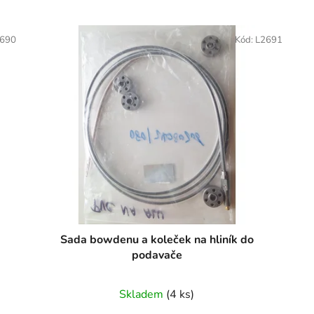
690
Kód:
L2691
Sada bowdenu a koleček na hliník do
podavače
Skladem
(4 ks)