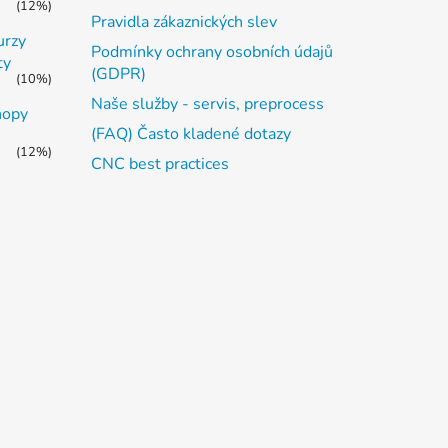
(12%)
Pravidla zákaznických slev
urzy
Podmínky ochrany osobních údajů
ty
(GDPR)
(10%)
Naše služby - servis, preprocess
hopy
(FAQ) Často kladené dotazy
(12%)
CNC best practices