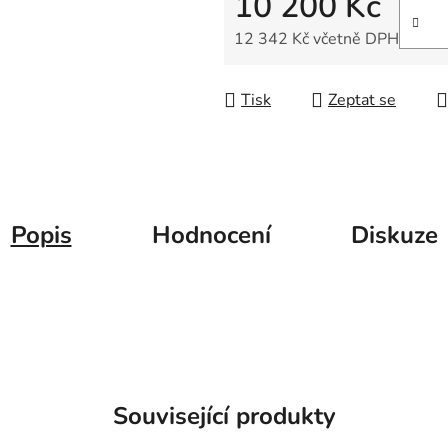
10 200 Kč
5
hvězdiček.
12 342 Kč včetně DPH
Měrná cena:
Tisk
Zeptat se
Popis
Hodnocení
Diskuze
Související produkty