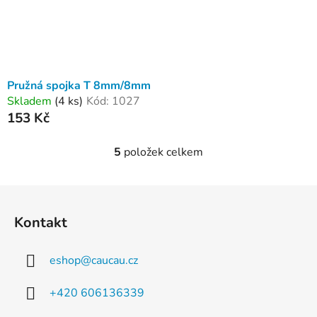
Pružná spojka T 8mm/8mm
Skladem
(4 ks)
Kód:
1027
153 Kč
5
položek celkem
O
v
l
Z
á
á
d
Kontakt
p
a
a
c
eshop
@
caucau.cz
t
í
p
í
+420 606136339
r
v