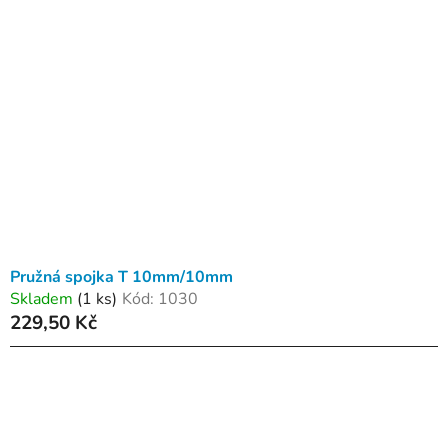
p
o
i
d
s
u
p
k
r
t
o
ů
d
u
k
t
ů
Pružná spojka T 10mm/10mm
Skladem
(1 ks)
Kód:
1030
229,50 Kč