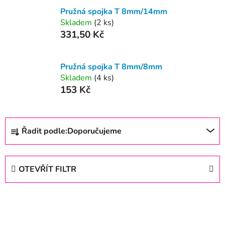
Pružná spojka T 8mm/14mm
Skladem
(2 ks)
331,50 Kč
Pružná spojka T 8mm/8mm
Skladem
(4 ks)
153 Kč
Ř
Řadit podle:
Doporučujeme
a
z
e
OTEVŘÍT FILTR
n
í
V
p
ý
r