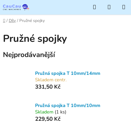
Přejít
Hledat
NÁKUP
na
KOŠÍK
obsah
Domů
/
Díly
/
Pružné spojky
Pružné spojky
Nejprodávanější
Pružná spojka T 10mm/14mm
Skladem centr.
331,50 Kč
Pružná spojka T 10mm/10mm
Skladem
(1 ks)
229,50 Kč