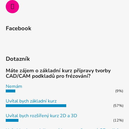
k
y
v
ý
Facebook
p
i
s
u
Dotazník
Máte zájem o základní kurz přípravy tvorby
CAD/CAM podkladů pro frézování?
Nemám
(9%)
Uvítal bych základní kurz
(57%)
Uvítal bych rozšířený kurz 2D a 3D
(12%)