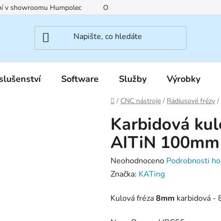
ení v showroomu Humpolec
O nás
Obchodní podmínky
slušenství
Software
Služby
Výrobky
Domů
/
CNC nástroje
/
Rádiusové frézy
/
Karbidová ku
AITiN 100mm
Průměrné
Neohodnoceno
Podrobnosti ho
hodnocení
Značka:
KATing
produktu
Kulová fréza
8mm
karbidová -
je
0,0