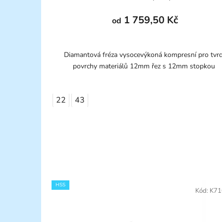
1 759,50 Kč
od
Diamantová fréza vysocevýkoná kompresní pro tvr
povrchy materiálů 12mm řez s 12mm stopkou
22
43
HSS
Kód:
K71