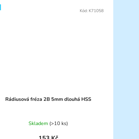
Kód:
K71058
Rádiusová fréza 2B 5mm dlouhá HSS
Skladem
(>10 ks)
153 Kč