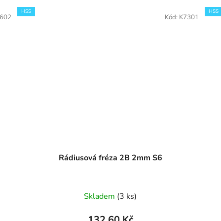
HSS
HSS
602
Kód:
K7301
Rádiusová fréza 2B 2mm S6
Skladem
(3 ks)
132,60 Kč