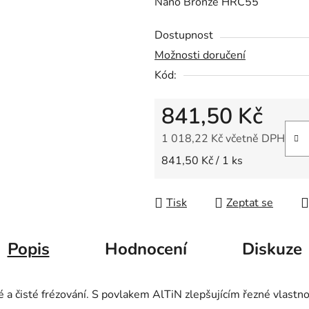
Nano Bronze
HRC55
z
5
Dostupnost
hvězdiček.
Možnosti doručení
Kód:
841,50 Kč
1 018,22 Kč včetně DPH
Měrná cena:
841,50 Kč / 1 ks
Tisk
Zeptat se
Popis
Hodnocení
Diskuze
 a čisté frézování. S povlakem AlTiN zlepšujícím řezné vlastno