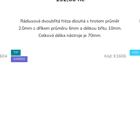
Rádiusová dvoubřitá fréza dlouhá s hrotem průměr
2.0mm s dříkem průměru 6mm a délkou břitu 10mm.
Celková délka nástroje je 70mm.
TIP
HSS
604
Kód:
K1606
KARBID