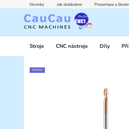
Přejít
Novinky
Jak dodáváme
Prezentace a škol
na
obsah
Stroje
CNC nástroje
Díly
Pří
KARBID