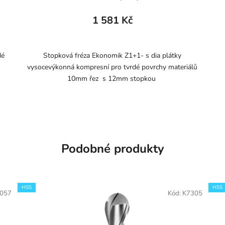
1 581 Kč
dé
Stopková fréza Ekonomik Z1+1- s dia plátky
vysocevýkonná kompresní pro tvrdé povrchy materiálů
10mm řez s 12mm stopkou
Podobné produkty
HSS
HSS
057
Kód:
K7305