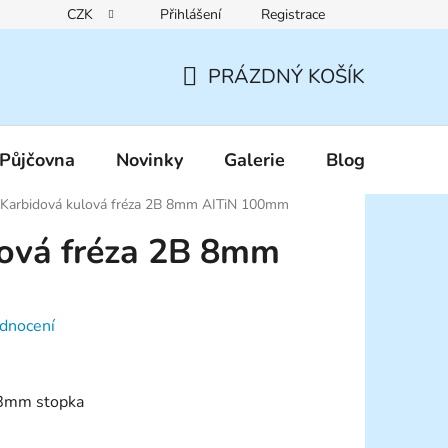
CZK
Přihlášení
Registrace
Reklamační řád
Pravidla zákaznických slev
Podmínky ochr
PRÁZDNÝ KOŠÍK
NÁKUPNÍ
KOŠÍK
Půjčovna
Novinky
Galerie
Blog
Karbidová kulová fréza 2B 8mm AITiN 100mm
lová fréza 2B 8mm
dnocení
 8mm stopka