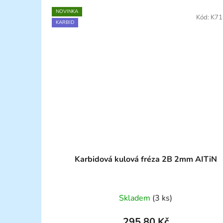
NOVINKA
Kód:
K71
KARBID
Karbidová kulová fréza 2B 2mm AITiN
Skladem
(3 ks)
295,80 Kč