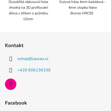
Dvoubřitá rádiusová fréza
Kulová fréza 4mm karbidová -
vhodná na 3D profilování
4mm stopka Nano
dřeva s břitem o průměru
Bronze HRC55
12mm.
Z
á
Kontakt
p
a
eshop
@
caucau.cz
t
í
+420 606136339
Facebook