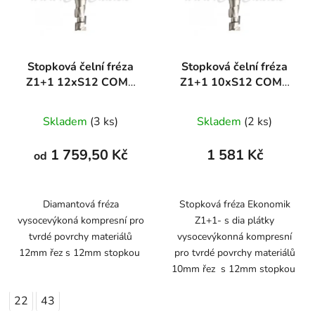
Stopková čelní fréza
Stopková čelní fréza
Z1+1 12xS12 COMP
Z1+1 10xS12 COMP
DIAMANT
DIAMANT
Skladem
(3 ks)
Skladem
(2 ks)
1 759,50 Kč
1 581 Kč
od
Diamantová fréza
Stopková fréza Ekonomik
vysocevýkoná kompresní pro
Z1+1- s dia plátky
tvrdé povrchy materiálů
vysocevýkonná kompresní
12mm řez s 12mm stopkou
pro tvrdé povrchy materiálů
10mm řez s 12mm stopkou
22
43