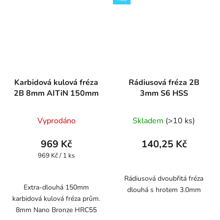
Karbidová kulová fréza
Rádiusová fréza 2B
2B 8mm AITiN 150mm
3mm S6 HSS
Vyprodáno
Skladem
(>10 ks)
969 Kč
140,25 Kč
Měrná
969 Kč / 1 ks
cena:
Rádiusová dvoubřitá fréza
Extra-dlouhá 150mm
dlouhá s hrotem 3.0mm
karbidová kulová fréza prům.
8mm Nano Bronze HRC55