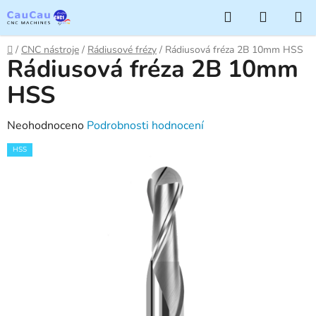
Přejít
Hledat
NÁKUP
na
KOŠÍK
obsah
Domů
/
CNC nástroje
/
Rádiusové frézy
/
Rádiusová fréza 2B 10mm HSS
Rádiusová fréza 2B 10mm
HSS
Průměrné
Neohodnoceno
Podrobnosti hodnocení
hodnocení
HSS
produktu
je
0,0
z
5
hvězdiček.