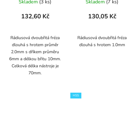
Skladem
(3 ks)
Skladem
(7 ks)
132,60 Kč
130,05 Kč
Rádiusová dvoubřitá fréza
Rádiusová dvoubřitá fréza
dlouhá s hrotem průměr
dlouhá s hrotem 1.0mm
2.0mm s dříkem průměru
6mm a délkou břitu 10mm.
Celková délka nástroje je
70mm.
HSS