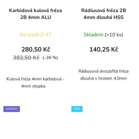
Karbidová kulová fréza
Rádiusová fréza 2B
2B 4mm ALU
4mm dlouhá HSS
Na cestě 2-4T
Skladem
(>10 ks)
280,50 Kč
140,25 Kč
382,50 Kč
(–26 %)
Rádiusová dvoubřitá fréza
dlouhá s hrotem 4.0mm
Kulová fréza 4mm karbidová -
4mm stopka
KARBID
HSS