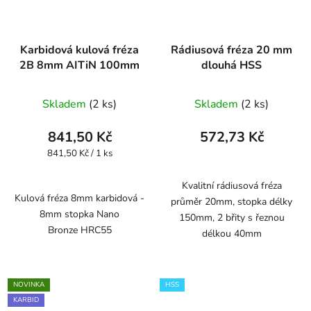
Karbidová kulová fréza
Rádiusová fréza 20 mm
2B 8mm AITiN 100mm
dlouhá HSS
Skladem
(2 ks)
Skladem
(2 ks)
841,50 Kč
572,73 Kč
Měrná
841,50 Kč / 1 ks
cena:
Kvalitní rádiusová fréza
Kulová fréza 8mm karbidová -
průměr 20mm, stopka délky
8mm stopka Nano
150mm, 2 břity s řeznou
Bronze HRC55
délkou 40mm
NOVINKA
HSS
KARBID