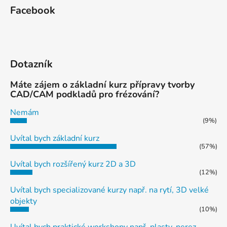
ý
Facebook
p
i
s
u
Dotazník
Máte zájem o základní kurz přípravy tvorby
CAD/CAM podkladů pro frézování?
Nemám
(9%)
Uvítal bych základní kurz
(57%)
Uvítal bych rozšířený kurz 2D a 3D
(12%)
Uvítal bych specializované kurzy např. na rytí, 3D velké
objekty
(10%)
Uvítal bych praktické workshopy např. plasty, nerez,