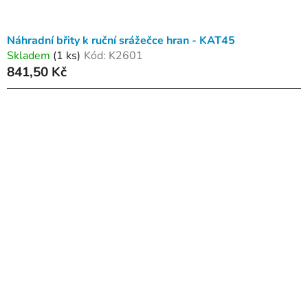
t
ů
Náhradní břity k ruční srážečce hran - KAT45
Skladem
(1 ks)
Kód:
K2601
841,50 Kč