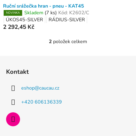
Ruční srážečka hran - pneu - KAT45
Skladem
(7 ks)
Kód:
K2602/C
NOVINKA
ÚKOS45-SILVER
RÁDIUS-SILVER
2 292,45 Kč
2
položek celkem
O
v
l
Z
á
á
d
Kontakt
p
a
a
c
eshop
@
caucau.cz
t
í
p
í
+420 606136339
r
v
k
y
v