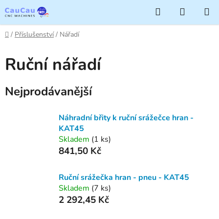
Přejít
Hledat
NÁKUP
na
KOŠÍK
obsah
Domů
/
Příslušenství
/
Nářadí
Ruční nářadí
Nejprodávanější
Náhradní břity k ruční srážečce hran -
KAT45
Skladem
(1 ks)
841,50 Kč
Ruční srážečka hran - pneu - KAT45
Skladem
(7 ks)
2 292,45 Kč